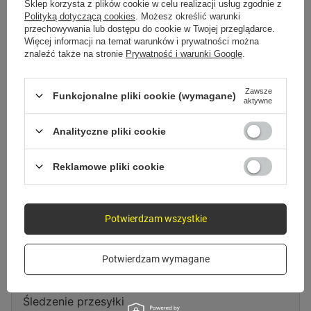
Spróbuj sprecyzować dokładniejsze parametry. Skorzystaj z
wyszukiwarki
Sklep korzysta z plików cookie w celu realizacji usług zgodnie z
zaawansowanej
.
Polityką dotyczącą cookies
. Możesz określić warunki
przechowywania lub dostępu do cookie w Twojej przeglądarce.
Więcej informacji na temat warunków i prywatności można
znaleźć także na stronie
Prywatność i warunki Google
.
Szukasz produktu, którego nie
mamy w ofercie?
Zawsze
Funkcjonalne pliki cookie (wymagane)
aktywne
Jeśli nie znalazłeś w naszej ofercie produktu, a chciałbyś kupić go w
naszym sklepie, możesz skorzystać ze specjalnego formularza i przesłać
Analityczne pliki cookie
nam opis szukanego przedmiotu. Aby móc to zrobić musisz być
zalogowany
.
Reklamowe pliki cookie
Potwierdzam wszystkie
Zamówienia
Potwierdzam wymagane
Status zamówienia
Śledzenie przesyłki