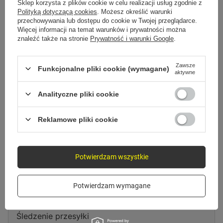
Spróbuj sprecyzować dokładniejsze parametry. Skorzystaj z
wyszukiwarki
Sklep korzysta z plików cookie w celu realizacji usług zgodnie z
zaawansowanej
.
Polityką dotyczącą cookies
. Możesz określić warunki
przechowywania lub dostępu do cookie w Twojej przeglądarce.
Więcej informacji na temat warunków i prywatności można
znaleźć także na stronie
Prywatność i warunki Google
.
Szukasz produktu, którego nie
mamy w ofercie?
Zawsze
Funkcjonalne pliki cookie (wymagane)
aktywne
Jeśli nie znalazłeś w naszej ofercie produktu, a chciałbyś kupić go w
naszym sklepie, możesz skorzystać ze specjalnego formularza i przesłać
Analityczne pliki cookie
nam opis szukanego przedmiotu. Aby móc to zrobić musisz być
zalogowany
.
Reklamowe pliki cookie
Potwierdzam wszystkie
Zamówienia
Potwierdzam wymagane
Status zamówienia
Śledzenie przesyłki