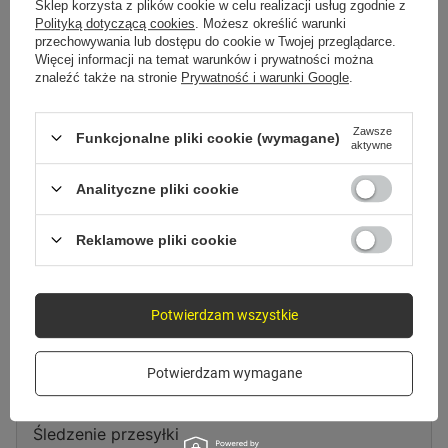
Spróbuj sprecyzować dokładniejsze parametry. Skorzystaj z
wyszukiwarki
Sklep korzysta z plików cookie w celu realizacji usług zgodnie z
zaawansowanej
.
Polityką dotyczącą cookies
. Możesz określić warunki
przechowywania lub dostępu do cookie w Twojej przeglądarce.
Więcej informacji na temat warunków i prywatności można
znaleźć także na stronie
Prywatność i warunki Google
.
Szukasz produktu, którego nie
mamy w ofercie?
Zawsze
Funkcjonalne pliki cookie (wymagane)
aktywne
Jeśli nie znalazłeś w naszej ofercie produktu, a chciałbyś kupić go w
naszym sklepie, możesz skorzystać ze specjalnego formularza i przesłać
Analityczne pliki cookie
nam opis szukanego przedmiotu. Aby móc to zrobić musisz być
zalogowany
.
Reklamowe pliki cookie
Potwierdzam wszystkie
Zamówienia
Potwierdzam wymagane
Status zamówienia
Śledzenie przesyłki