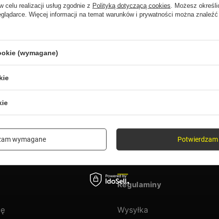
w celu realizacji usług zgodnie z
Polityką dotyczącą cookies
. Możesz określi
eglądarce. Więcej informacji na temat warunków i prywatności można znaleźć
ukany produkt nie został znalezio
precyzować dokładniejsze parametry. Skorzystaj z
wyszukiwarki zaawa
cookie (wymagane)
kie
 ofercie?
kie
w naszym sklepie, możesz skorzystać ze specjalnego formularza i przesła
dzam wymagane
Potwierdzam 
Regulaminy
ię
Wysyłka