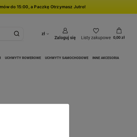
mów do 15:00, a Paczkę Otrzymasz Jutro!
zł
Zaloguj się
Listy zakupowe
0,00 zł
M
UCHWYTY ROWEROWE
UCHWYTY SAMOCHODOWE
INNE AKCESORIA