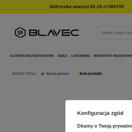
Wysyłka powyżej 80,00 zł GRATIS!
GŁOŚNIKI BEZPRZEWODOWE
KABLE
ŁADOWARKI
MIKROFONY KRAWATOW
Strona główna
Brak produktu
JESTEŚ TUTAJ:
Konfiguracja zgód
Dbamy o Twoją prywatn