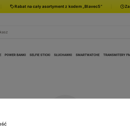
Rabat na cały asortyment z kodem „Blavec5”
Za
E
POWER BANKI
SELFIE STICKI
SŁUCHAWKI
SMARTWATCHE
TRANSMITERY F
ość