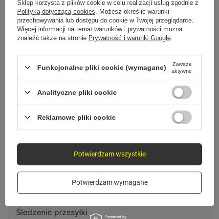
Spróbuj sprecyzować dokładniejsze parametry. Skorzystaj z
wyszukiwarki
Sklep korzysta z plików cookie w celu realizacji usług zgodnie z
zaawansowanej
.
Polityką dotyczącą cookies
. Możesz określić warunki
przechowywania lub dostępu do cookie w Twojej przeglądarce.
Więcej informacji na temat warunków i prywatności można
znaleźć także na stronie
Prywatność i warunki Google
.
Szukasz produktu, którego nie
mamy w ofercie?
Zawsze
Funkcjonalne pliki cookie (wymagane)
aktywne
Jeśli nie znalazłeś w naszej ofercie produktu, a chciałbyś kupić go w
naszym sklepie, możesz skorzystać ze specjalnego formularza i przesłać
Analityczne pliki cookie
nam opis szukanego przedmiotu. Aby móc to zrobić musisz być
zalogowany
.
Reklamowe pliki cookie
Potwierdzam wszystkie
Zamówienia
Potwierdzam wymagane
Status zamówienia
Śledzenie przesyłki