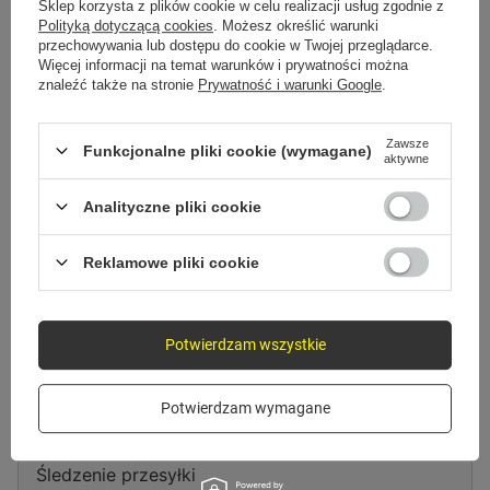
Spróbuj sprecyzować dokładniejsze parametry. Skorzystaj z
wyszukiwarki
Sklep korzysta z plików cookie w celu realizacji usług zgodnie z
zaawansowanej
.
Polityką dotyczącą cookies
. Możesz określić warunki
przechowywania lub dostępu do cookie w Twojej przeglądarce.
Więcej informacji na temat warunków i prywatności można
znaleźć także na stronie
Prywatność i warunki Google
.
Szukasz produktu, którego nie
mamy w ofercie?
Zawsze
Funkcjonalne pliki cookie (wymagane)
aktywne
Jeśli nie znalazłeś w naszej ofercie produktu, a chciałbyś kupić go w
naszym sklepie, możesz skorzystać ze specjalnego formularza i przesłać
Analityczne pliki cookie
nam opis szukanego przedmiotu. Aby móc to zrobić musisz być
zalogowany
.
Reklamowe pliki cookie
Potwierdzam wszystkie
Zamówienia
Potwierdzam wymagane
Status zamówienia
Śledzenie przesyłki