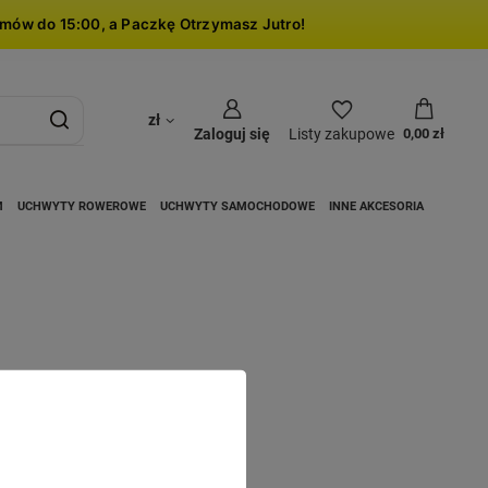
mów do 15:00, a Paczkę Otrzymasz Jutro!
zł
Zaloguj się
Listy zakupowe
0,00 zł
M
UCHWYTY ROWEROWE
UCHWYTY SAMOCHODOWE
INNE AKCESORIA