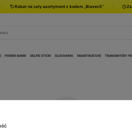
Rabat na cały asortyment z kodem „Blavec5”
Za
E
POWER BANKI
SELFIE STICKI
SŁUCHAWKI
SMARTWATCHE
TRANSMITERY F
ość