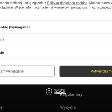
w celu realizacji usług zgodnie z
Polityką dotyczącą cookies
. Możesz określi
eglądarce. Więcej informacji na temat warunków i prywatności można znaleźć
ukany produkt nie został znalezio
precyzować dokładniejsze parametry. Skorzystaj z
wyszukiwarki zaawa
cookie (wymagane)
kie
 ofercie?
kie
w naszym sklepie, możesz skorzystać ze specjalnego formularza i przesła
dzam wymagane
Potwierdzam 
Regulaminy
ię
Wysyłka