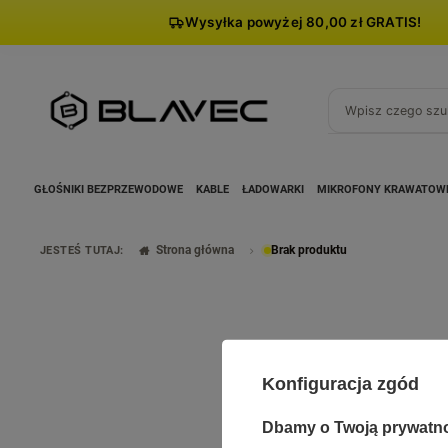
Wysyłka powyżej 80,00 zł GRATIS!
GŁOŚNIKI BEZPRZEWODOWE
KABLE
ŁADOWARKI
MIKROFONY KRAWATOW
Strona główna
Brak produktu
JESTEŚ TUTAJ:
Konfiguracja zgód
Dbamy o Twoją prywatn