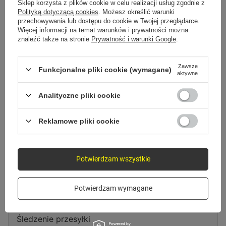
Spróbuj sprecyzować dokładniejsze parametry. Skorzystaj z
wyszukiwarki
Sklep korzysta z plików cookie w celu realizacji usług zgodnie z
zaawansowanej
.
Polityką dotyczącą cookies
. Możesz określić warunki
przechowywania lub dostępu do cookie w Twojej przeglądarce.
Więcej informacji na temat warunków i prywatności można
znaleźć także na stronie
Prywatność i warunki Google
.
Szukasz produktu, którego nie
mamy w ofercie?
Zawsze
Funkcjonalne pliki cookie (wymagane)
aktywne
Jeśli nie znalazłeś w naszej ofercie produktu, a chciałbyś kupić go w
naszym sklepie, możesz skorzystać ze specjalnego formularza i przesłać
Analityczne pliki cookie
nam opis szukanego przedmiotu. Aby móc to zrobić musisz być
zalogowany
.
Reklamowe pliki cookie
Potwierdzam wszystkie
Zamówienia
Potwierdzam wymagane
Status zamówienia
Śledzenie przesyłki