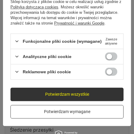
Spróbuj sprecyzować dokładniejsze parametry. Skorzystaj z
wyszukiwarki
Sklep korzysta z plików cookie w celu realizacji usług zgodnie z
zaawansowanej
.
Polityką dotyczącą cookies
. Możesz określić warunki
przechowywania lub dostępu do cookie w Twojej przeglądarce.
Więcej informacji na temat warunków i prywatności można
znaleźć także na stronie
Prywatność i warunki Google
.
Szukasz produktu, którego nie
mamy w ofercie?
Zawsze
Funkcjonalne pliki cookie (wymagane)
aktywne
Jeśli nie znalazłeś w naszej ofercie produktu, a chciałbyś kupić go w
naszym sklepie, możesz skorzystać ze specjalnego formularza i przesłać
Analityczne pliki cookie
nam opis szukanego przedmiotu. Aby móc to zrobić musisz być
zalogowany
.
Reklamowe pliki cookie
Potwierdzam wszystkie
Zamówienia
Potwierdzam wymagane
Status zamówienia
Śledzenie przesyłki