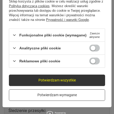
Spróbuj sprecyzować dokładniejsze parametry. Skorzystaj z
wyszukiwarki
Sklep korzysta z plików cookie w celu realizacji usług zgodnie z
zaawansowanej
.
Polityką dotyczącą cookies
. Możesz określić warunki
przechowywania lub dostępu do cookie w Twojej przeglądarce.
Więcej informacji na temat warunków i prywatności można
znaleźć także na stronie
Prywatność i warunki Google
.
Szukasz produktu, którego nie
mamy w ofercie?
Zawsze
Funkcjonalne pliki cookie (wymagane)
aktywne
Jeśli nie znalazłeś w naszej ofercie produktu, a chciałbyś kupić go w
naszym sklepie, możesz skorzystać ze specjalnego formularza i przesłać
Analityczne pliki cookie
nam opis szukanego przedmiotu. Aby móc to zrobić musisz być
zalogowany
.
Reklamowe pliki cookie
Potwierdzam wszystkie
Zamówienia
Potwierdzam wymagane
Status zamówienia
Śledzenie przesyłki