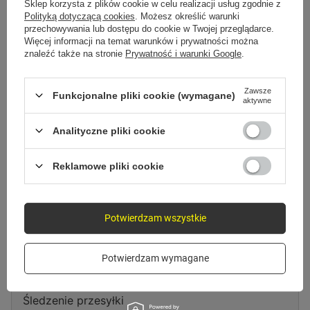
Spróbuj sprecyzować dokładniejsze parametry. Skorzystaj z
wyszukiwarki
Sklep korzysta z plików cookie w celu realizacji usług zgodnie z
zaawansowanej
.
Polityką dotyczącą cookies
. Możesz określić warunki
przechowywania lub dostępu do cookie w Twojej przeglądarce.
Więcej informacji na temat warunków i prywatności można
znaleźć także na stronie
Prywatność i warunki Google
.
Szukasz produktu, którego nie
mamy w ofercie?
Zawsze
Funkcjonalne pliki cookie (wymagane)
aktywne
Jeśli nie znalazłeś w naszej ofercie produktu, a chciałbyś kupić go w
naszym sklepie, możesz skorzystać ze specjalnego formularza i przesłać
Analityczne pliki cookie
nam opis szukanego przedmiotu. Aby móc to zrobić musisz być
zalogowany
.
Reklamowe pliki cookie
Potwierdzam wszystkie
Zamówienia
Potwierdzam wymagane
Status zamówienia
Śledzenie przesyłki