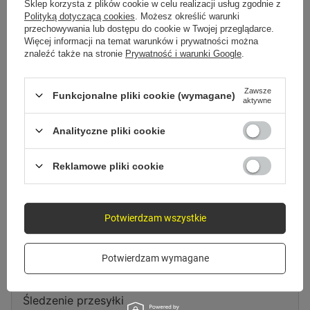
Spróbuj sprecyzować dokładniejsze parametry. Skorzystaj z
wyszukiwarki
Sklep korzysta z plików cookie w celu realizacji usług zgodnie z
zaawansowanej
.
Polityką dotyczącą cookies
. Możesz określić warunki
przechowywania lub dostępu do cookie w Twojej przeglądarce.
Więcej informacji na temat warunków i prywatności można
znaleźć także na stronie
Prywatność i warunki Google
.
Szukasz produktu, którego nie
mamy w ofercie?
Zawsze
Funkcjonalne pliki cookie (wymagane)
aktywne
Jeśli nie znalazłeś w naszej ofercie produktu, a chciałbyś kupić go w
naszym sklepie, możesz skorzystać ze specjalnego formularza i przesłać
Analityczne pliki cookie
nam opis szukanego przedmiotu. Aby móc to zrobić musisz być
zalogowany
.
Reklamowe pliki cookie
Potwierdzam wszystkie
Zamówienia
Potwierdzam wymagane
Status zamówienia
Śledzenie przesyłki