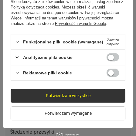
Spróbuj sprecyzować dokładniejsze parametry. Skorzystaj z
wyszukiwarki
Sklep korzysta z plików cookie w celu realizacji usług zgodnie z
zaawansowanej
.
Polityką dotyczącą cookies
. Możesz określić warunki
przechowywania lub dostępu do cookie w Twojej przeglądarce.
Więcej informacji na temat warunków i prywatności można
znaleźć także na stronie
Prywatność i warunki Google
.
Szukasz produktu, którego nie
mamy w ofercie?
Zawsze
Funkcjonalne pliki cookie (wymagane)
aktywne
Jeśli nie znalazłeś w naszej ofercie produktu, a chciałbyś kupić go w
naszym sklepie, możesz skorzystać ze specjalnego formularza i przesłać
Analityczne pliki cookie
nam opis szukanego przedmiotu. Aby móc to zrobić musisz być
zalogowany
.
Reklamowe pliki cookie
Potwierdzam wszystkie
Zamówienia
Potwierdzam wymagane
Status zamówienia
Śledzenie przesyłki