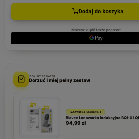
Dodaj do koszyka
Możesz kupić także poprzez:
IDEALNY DODATEK
Dorzuć i miej pełny zestaw
ŁADOWARKA INDUKCYJNA
Blavec Ładowarka indukcyjna BQI-01 Q
94,99 zł