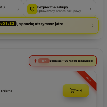
otu
Bezpieczne zakupy
Sprawdzony proces zakupowy
0:01:31
, a paczkę otrzymasz jutro
Zgarniasz -10% na całe zamówienie!
-10%
-10%
 srebrna
Dodaj