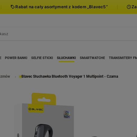
Rabat na cały asortyment z kodem „Blavec5”
Za
E
POWER BANKI
SELFIE STICKI
SŁUCHAWKI
SMARTWATCHE
TRANSMITERY F
rozmów
Blavec Słuchawka Bluetooth Voyager 1 Multipoint - Czarna