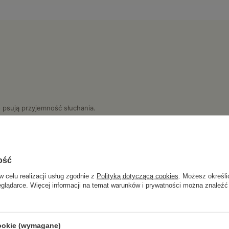
 psują przyjemność słuchania.
etui ładujące, więc muzyka i rozmowy są z Tobą cały dzień.
ość
w celu realizacji usług zgodnie z
Polityką dotyczącą cookies
. Możesz określi
eglądarce. Więcej informacji na temat warunków i prywatności można znaleźć
do codziennego słuc
cookie (wymagane)