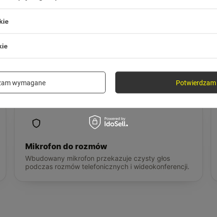
kie
kie
Etui ładujące
Etui doładowuje słuchawki kilka razy, więc słuchasz
przez cały dzień bez szukania gniazdka.
dzam wymagane
Potwierdzam 
Mikrofon do rozmów
Wbudowany mikrofon przekazuje czysty głos
podczas rozmów telefonicznych i wideokonferencji.