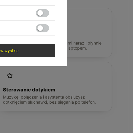
Multipoint
Łączysz się z dwoma urządzeniami naraz i płynnie
przełączasz między telefonem a laptopem.
wszystkie
Sterowanie dotykiem
Muzykę, połączenia i asystenta obsłużysz
dotknięciem słuchawki, bez sięgania po telefon.