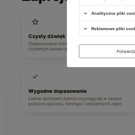
Analityczne pliki coo
Reklamowe pliki coo
Czysty dźwięk
Zbalansowane brzmienie z wyraźnym wokalem i
czytelnym basem do muzyki, podcastów i filmów.
Potwier
Wygodne dopasowanie
Lekkie słuchawki dobrze trzymają się w uszach
podczas spaceru, treningu i codziennych zajęć.