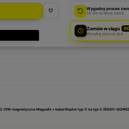
Wygodny proces zwr
30
dni na łatwy zwrot
Zamów w ciągu
0
Wysyłka jeszcze dziś
i2 15W magnetyczna Magsafe + kabel Raptor typ C na typ C (BQI01-QI2MS)