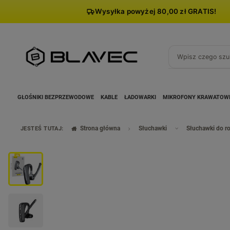
Wysyłka powyżej 80,00 zł GRATIS!
GŁOŚNIKI BEZPRZEWODOWE
KABLE
ŁADOWARKI
MIKROFONY KRAWATOW
Strona główna
Słuchawki
Słuchawki do 
JESTEŚ TUTAJ: