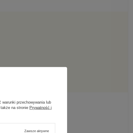
ć warunki przechowywania lub
 także na stronie
Prywatność i
hania
Zawsze aktywne