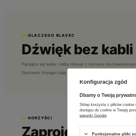
DLACZEGO BLAVEC
Dźwięk bez kabli
Plątające się kable i słaby dźwięk z zestawu słuchawkowego
Słuchawki Voyager dają czysty dźwięk, stabilne Bluetooth i 
Konfiguracja zgód
Dbamy o Twoją prywatn
Sklep korzysta z plików cookie 
dostępu do cookie w Twojej prz
warunki Google
.
KORZYŚCI
Zaprojektowane 
Funkcjonalne pliki 