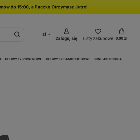
mów do 15:00, a Paczkę Otrzymasz Jutro!
zł
Zaloguj się
Listy zakupowe
0,00 zł
M
UCHWYTY ROWEROWE
UCHWYTY SAMOCHODOWE
INNE AKCESORIA