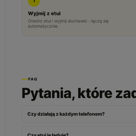
1
Wyjmij z etui
Otwórz etui i wyjmij słuchawki - łączą się
automatycznie.
FAQ
Pytania, które z
Czy działają z każdym telefonem?
Czy etui je ładuje?