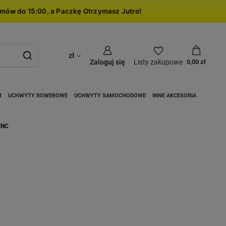
mów do 15:00, a Paczkę Otrzymasz Jutro!
zł
Zaloguj się
Listy zakupowe
0,00 zł
M
UCHWYTY ROWEROWE
UCHWYTY SAMOCHODOWE
INNE AKCESORIA
ENC