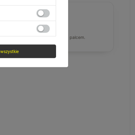
Sterowanie dotykiem
Muzyka, rozmowy i asystent pod palcem.
wszystkie