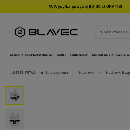
Wysyłka powyżej 80,00 zł GRATIS!
GŁOŚNIKI BEZPRZEWODOWE
KABLE
ŁADOWARKI
MIKROFONY KRAWATOW
Strona główna
Słuchawki
Słuchawki Bez
JESTEŚ TUTAJ: