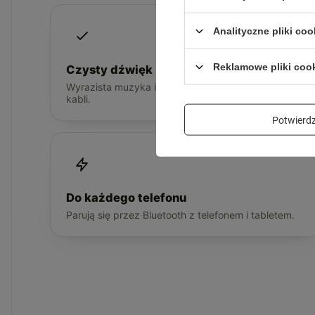
Analityczne pliki coo
Reklamowe pliki coo
Czysty dźwięk
Wyrazista muzyka i rozmowy bez plączących się
kabli.
Potwier
Do każdego telefonu
Parują się przez Bluetooth z telefonem i tabletem.