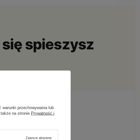
 się spieszysz
.
ć warunki przechowywania lub
 także na stronie
Prywatność i
Zawsze aktywne