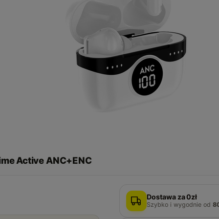
rime Active ANC+ENC
Dostawa za 0zł
Szybko i wygodnie
od
8