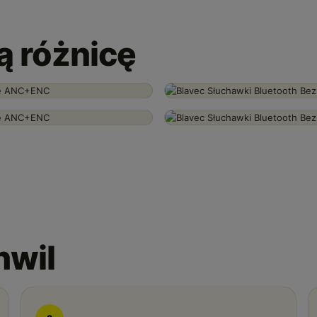
ią różnicę
hwil