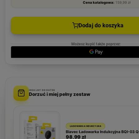
Cena katalogowa:
159,99 zł
Dodaj do koszyka
Możesz kupić także poprzez:
IDEALNY DODATEK
Dorzuć i miej pełny zestaw
ŁADOWARKA INDUKCYJNA
Blavec Ładowarka Indukcyjna BQI-03 
98,99 zł