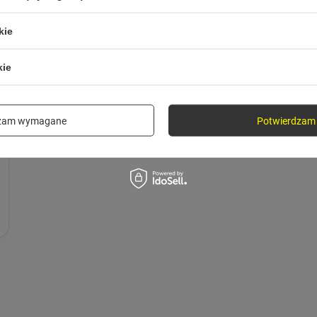
kie
kie
Etui z ładowaniem
Doładowuje słuchawki w drodze, między utworami.
dzam wymagane
Potwierdzam 