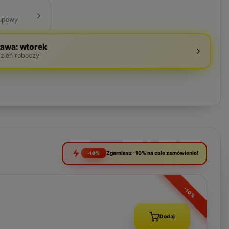
upowy
awa: wtorek
dzień roboczy
Zgarniasz -10% na całe zamówienie!
-10%
-10%
Dodaj