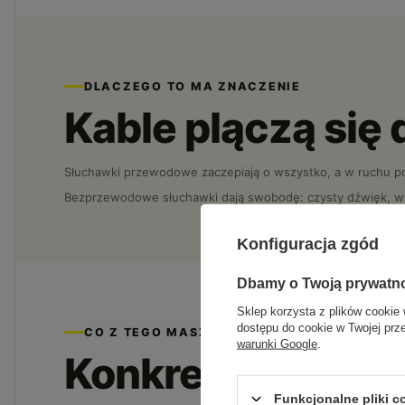
DLACZEGO TO MA ZNACZENIE
Kable plączą się 
Słuchawki przewodowe zaczepiają o wszystko, a w ruchu po
Bezprzewodowe słuchawki dają swobodę: czysty dźwięk, wygo
Konfiguracja zgód
Dbamy o Twoją prywatn
Sklep korzysta z plików cookie 
dostępu do cookie w Twojej prz
CO Z TEGO MASZ
warunki Google
.
Konkretne korzyś
Funkcjonalne pliki 