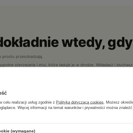
dokładnie wtedy, gdy
 prostu przeszkadzają.
dne sterowanie i etui, które ładuje je w drodze. Wkładasz i słuchasz
ość
w celu realizacji usług zgodnie z
Polityką dotyczącą cookies
. Możesz określi
eglądarce. Więcej informacji na temat warunków i prywatności można znaleźć
ci, nie slogany
cookie (wymagane)