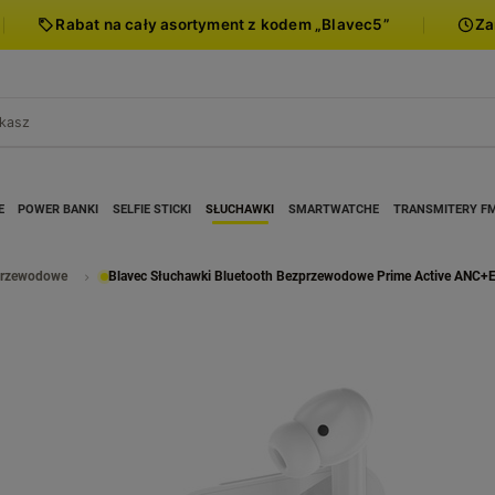
Rabat na cały asortyment z kodem „Blavec5”
Za
E
POWER BANKI
SELFIE STICKI
SŁUCHAWKI
SMARTWATCHE
TRANSMITERY F
przewodowe
Blavec Słuchawki Bluetooth Bezprzewodowe Prime Active ANC+