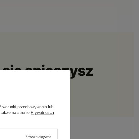
 się spieszysz
.
ć warunki przechowywania lub
 także na stronie
Prywatność i
Zawsze aktywne