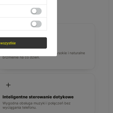
wszystkie
HIFI | czyste brzmienie
Mocniejszy bas, wyraźne tony wysokie i naturalne
brzmienie na co dzień.
Inteligentne sterowanie dotykowe
Wygodna obsługa muzyki i połączeń bez
wyciągania telefonu.