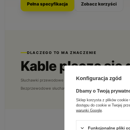
Pełna specyfikacja
Zobacz korzyści
DLACZEGO TO MA ZNACZENIE
Kable plączą się 
Konfiguracja zgód
Słuchawki przewodowe zaczepiają o wszystko, a w ruchu po
Bezprzewodowe słuchawki dają swobodę: czysty dźwięk, wygo
Dbamy o Twoją prywatn
Sklep korzysta z plików cookie 
dostępu do cookie w Twojej prz
warunki Google
.
Funkcjonalne pliki 