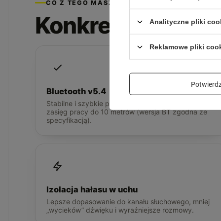
CO Z TEGO MASZ
Konkretne korzyś
Analityczne pliki coo
Reklamowe pliki coo
Potwier
Bluetooth v5.4
Stabilne i szybkie połączenie, płynna transmisja i
zasięg pracy do 10 metrów (wersja BT zgodna ze
specyfikacją).
Izolacja hałasu w uchu
Lepsze dopasowanie do kanału słuchowego, mniej
„wycieków” dźwięku i wyraźniejsze rozmowy.