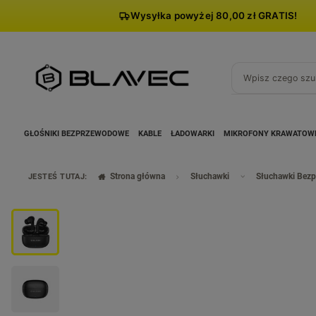
Wysyłka powyżej 80,00 zł GRATIS!
GŁOŚNIKI BEZPRZEWODOWE
KABLE
ŁADOWARKI
MIKROFONY KRAWATOW
Strona główna
Słuchawki
Słuchawki Bez
JESTEŚ TUTAJ: