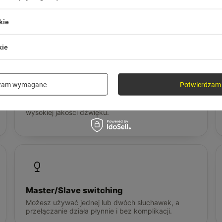
ci, nie slogany
kie
kie
dzam wymagane
Potwierdzam 
Chipset AB5756
Wydajna elektronika dla stabilnego działania i
wysokiej jakości dźwięku.
Master/Slave switching
Możesz używać jednej lub dwóch słuchawek, a
przełączanie działa płynnie i bez komplikacji.