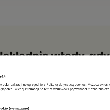
dokładnie wtedy, gdy
 prostu przeszkadzają.
dne sterowanie i etui, które ładuje je w drodze. Wkładasz i słuchasz
ość
w celu realizacji usług zgodnie z
Polityką dotyczącą cookies
. Możesz określi
eglądarce. Więcej informacji na temat warunków i prywatności można znaleźć
cookie (wymagane)