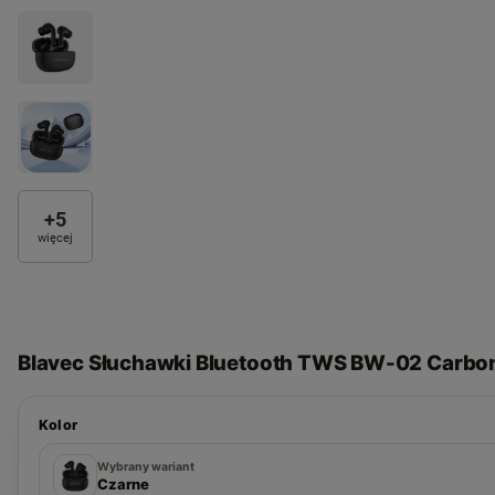
+
5
więcej
Blavec Słuchawki Bluetooth TWS BW-02 Carbon
Kolor
Czarne
Białe
Wybrany wariant
Czarne