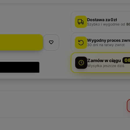
Dostawa za 0zł
Szybko i wygodnie
od
8
Wygodny proces zwr
30
dni na łatwy zwrot
Zamów w ciągu
0
Wysyłka jeszcze dziś