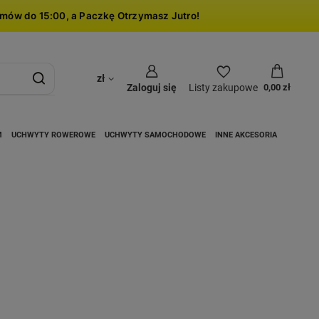
mów do 15:00, a Paczkę Otrzymasz Jutro!
zł
Zaloguj się
Listy zakupowe
0,00 zł
M
UCHWYTY ROWEROWE
UCHWYTY SAMOCHODOWE
INNE AKCESORIA