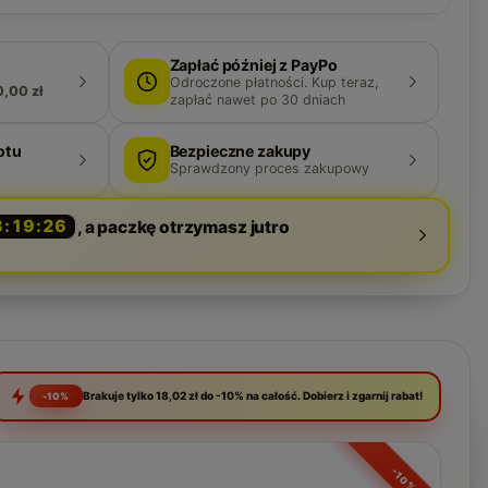
Zapłać później z PayPo
Odroczone płatności. Kup teraz,
0,00 zł
zapłać nawet po 30 dniach
otu
Bezpieczne zakupy
Sprawdzony proces zakupowy
8:19:25
, a paczkę otrzymasz jutro
Brakuje tylko 18,02 zł do -10% na całość. Dobierz i zgarnij rabat!
-10%
-10%