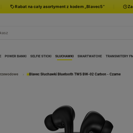
Rabat na cały asortyment z kodem „Blavec5”
Za
E
POWER BANKI
SELFIE STICKI
SŁUCHAWKI
SMARTWATCHE
TRANSMITERY F
przewodowe
Blavec Słuchawki Bluetooth TWS BW-02 Carbon - Czarne