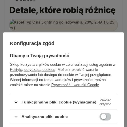
Detale, które robią różnicę
Konfiguracja zgód
Dbamy o Twoją prywatność
Sklep korzysta z plików cookie w celu realizacji usług zgodnie z
Polityką dotyczącą cookies
. Możesz określić warunki
przechowywania lub dostępu do cookie w Twojej przeglądarce.
Więcej informacji na temat warunków i prywatności można
znaleźć także na stronie
Prywatność i warunki Google
.
FAQ
Zawsze
Funkcjonalne pliki cookie (wymagane)
aktywne
Pytania, które zadajesz
przed zakupem
Analityczne pliki cookie