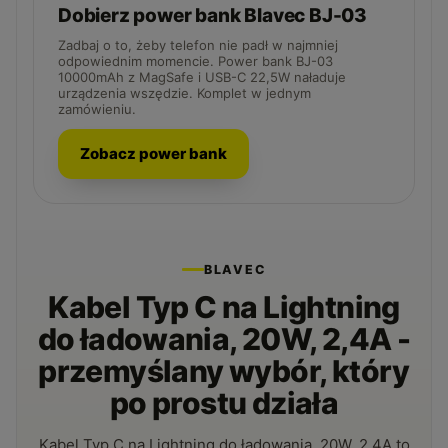
Dobierz power bank Blavec BJ-03
Zadbaj o to, żeby telefon nie padł w najmniej
odpowiednim momencie. Power bank BJ-03
10000mAh z MagSafe i USB-C 22,5W naładuje
urządzenia wszędzie. Komplet w jednym
zamówieniu.
Zobacz power bank
BLAVEC
Kabel Typ C na Lightning
do ładowania, 20W, 2,4A -
przemyślany wybór, który
po prostu działa
Kabel Typ C na Lightning do ładowania, 20W, 2,4A to