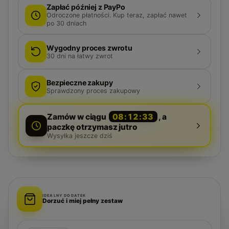
Zapłać później z PayPo
Odroczone płatności. Kup teraz, zapłać nawet
po 30 dniach
Wygodny proces zwrotu
30
dni na łatwy zwrot
Bezpieczne zakupy
Sprawdzony proces zakupowy
Zamów w ciągu
08:12:32
, a
paczkę otrzymasz jutro
Wysyłka jeszcze dziś
IDEALNY DODATEK
Dorzuć i miej pełny zestaw