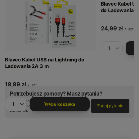
Blavec Kabel US
do Ładowania 2
24,99 zł
/
szt.
Ilość produkt
Blavec Kabel USB na Lightning do
Ładowania 2A 3 m
19,99 zł
/
szt.
Potrzebujesz pomocy? Masz pytania?
Zadaj pytanie a my odpowiemy niezwłocznie,
Do koszyka
Zadaj pytanie
najciekawsze pytania i odpowiedzi publikując
Ilość produktów
dla innych.