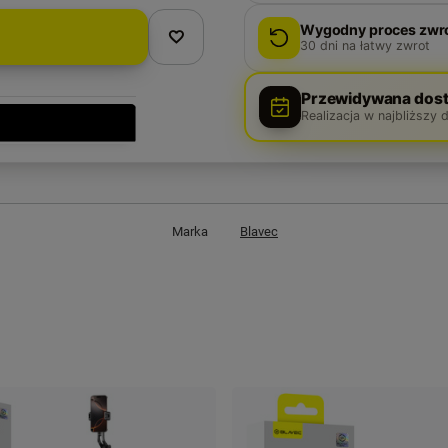
Wygodny proces zwr
30
dni na łatwy zwrot
Przewidywana dost
Realizacja w najbliższy 
Marka
Blavec