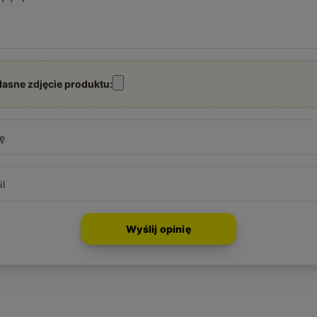
łasne zdjęcie produktu:
ę
l
Wyślij opinię