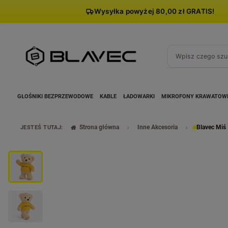
Wysyłka powyżej 80,00 zł GRATIS!
GŁOŚNIKI BEZPRZEWODOWE
KABLE
ŁADOWARKI
MIKROFONY KRAWATOW
Strona główna
Inne Akcesoria
Blavec Miś
JESTEŚ TUTAJ: