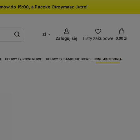
mów do 15:00, a Paczkę Otrzymasz Jutro!
zł
Zaloguj się
Listy zakupowe
0,00 zł
M
UCHWYTY ROWEROWE
UCHWYTY SAMOCHODOWE
INNE AKCESORIA