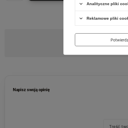
Analityczne pliki coo
Reklamowe pliki coo
Potwier
Zadaj pytanie a my odpowiemy niezwłoc
Napisz swoją opinię
Treść two