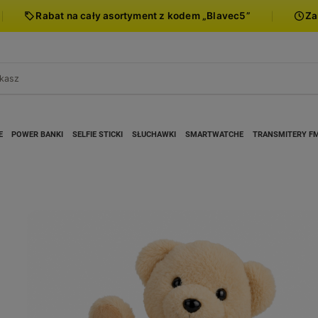
Rabat na cały asortyment z kodem „Blavec5”
Za
E
POWER BANKI
SELFIE STICKI
SŁUCHAWKI
SMARTWATCHE
TRANSMITERY F