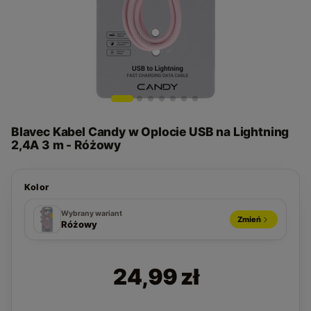
Blavec Kabel Candy w Oplocie USB na Lightning
2,4A 3 m - Różowy
Kolor
Różowy
Zielony
Czarny
Biały
Wybrany wariant
Zmień
Różowy
24,99 zł