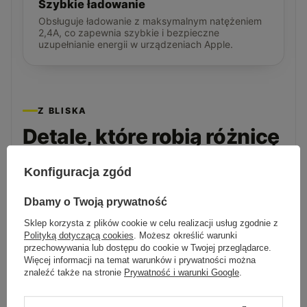
Szybkie ładowanie
Obsługuje ładowanie z maksymalnym natężeniem
2,4A, co zapewnia szybkie i bezpieczne
uzupełnianie energii w urządzeniach Apple.
Z BLISKA
Detale, które robią różnicę
Konfiguracja zgód
Dbamy o Twoją prywatność
Sklep korzysta z plików cookie w celu realizacji usług zgodnie z
Polityką dotyczącą cookies
. Możesz określić warunki
przechowywania lub dostępu do cookie w Twojej przeglądarce.
Więcej informacji na temat warunków i prywatności można
znaleźć także na stronie
Prywatność i warunki Google
.