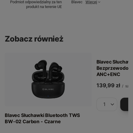
Podmiot odpowiedzialny za ten
Blavec
Więcej
produkt na terenie UE
Zobacz również
Blavec Słuchawk
Bezprzewodowe
ANC+ENC
139,99 zł
/
szt.
Ilość produkt
Blavec Słuchawki Bluetooth TWS
BW-02 Carbon - Czarne