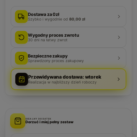
Dostawa za 0zł
Szybko i wygodnie
od
80,00 zł
Wygodny proces zwrotu
30
dni na łatwy zwrot
Bezpieczne zakupy
Sprawdzony proces zakupowy
Przewidywana dostawa: wtorek
Realizacja w najbliższy dzień roboczy
IDEALNY DODATEK
Dorzuć i miej pełny zestaw