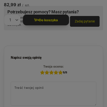
82,99 zł
/
szt.
Potrzebujesz pomocy? Masz pytania?
Zadaj pytanie a my odpowiemy niezwłocznie,
Do koszyka
Zadaj pytanie
najciekawsze pytania i odpowiedzi publikując
Ilość produktów
dla innych.
Napisz swoją opinię
Twoja ocena:
5/5
Treść twojej opinii