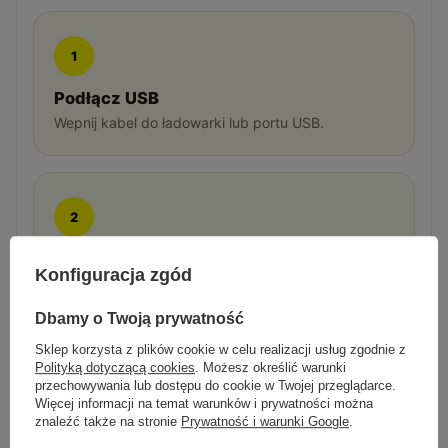
1
Podłącz USB
Wepnij kabel do ładowarki lub portu USB.
2
Przyłóż do zegarka
Konfiguracja zgód
Magnes sam ustawia końcówkę na stykach
smartwatcha.
Dbamy o Twoją prywatność
Sklep korzysta z plików cookie w celu realizacji usług zgodnie z
Polityką dotyczącą cookies
. Możesz określić warunki
przechowywania lub dostępu do cookie w Twojej przeglądarce.
3
Więcej informacji na temat warunków i prywatności można
znaleźć także na stronie
Prywatność i warunki Google
.
Ładuj