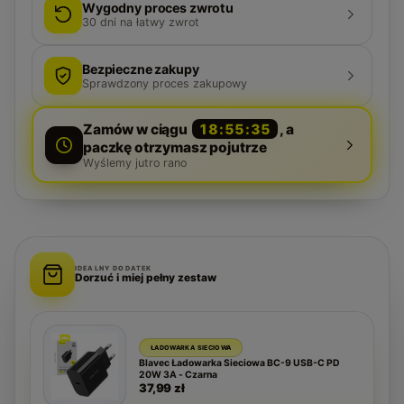
Wygodny proces zwrotu
30
dni na łatwy zwrot
Bezpieczne zakupy
Sprawdzony proces zakupowy
Zamów w ciągu
18:55:35
, a
paczkę otrzymasz pojutrze
Wyślemy jutro rano
IDEALNY DODATEK
Dorzuć i miej pełny zestaw
ŁADOWARKA SIECIOWA
Blavec Ładowarka Sieciowa BC-9 USB-C PD
20W 3A - Czarna
37,99 zł