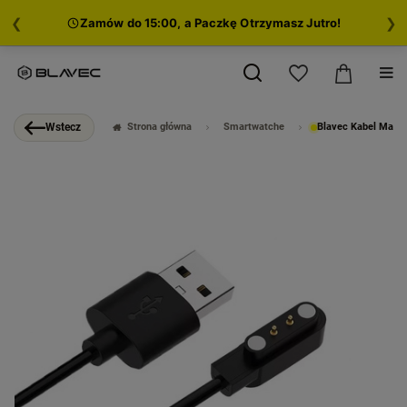
❮
❯
Zamów do 15:00, a Paczkę Otrzymasz Jutro!
Strona główna
Smartwatche
Blavec Kabel Magn