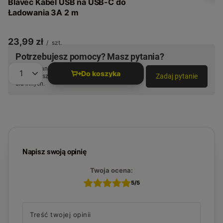
Blavec Kabel USB na USB-C do
Ładowania 3A 2 m
23,99 zł
/
szt.
Potrzebujesz pomocy? Masz pytania?
Zadaj pytanie a my odpowiemy niezwłocznie,
Do koszyka
Zadaj pytanie
najciekawsze pytania i odpowiedzi publikując
Ilość produktów
dla innych.
Napisz swoją opinię
Twoja ocena:
5/5
Treść twojej opinii