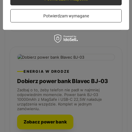
Czy produkt jest gotowy do użycia od
Potwierdzam wymagane
razu?
ENERGIA W DRODZE
Dobierz power bank Blavec BJ-03
Zadbaj o to, żeby telefon nie padł w najmniej
odpowiednim momencie. Power bank BJ-03
10000mAh z MagSafe i USB-C 22,5W naładuje
urządzenia wszędzie. Komplet w jednym
zamówieniu.
Zobacz power bank