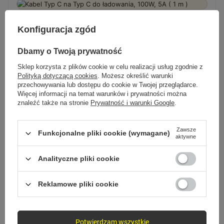
Konfiguracja zgód
Dbamy o Twoją prywatność
Sklep korzysta z plików cookie w celu realizacji usług zgodnie z
Polityką dotyczącą cookies
. Możesz określić warunki
FAQ
przechowywania lub dostępu do cookie w Twojej przeglądarce.
Pytania, które zadajesz
Więcej informacji na temat warunków i prywatności można
znaleźć także na stronie
Prywatność i warunki Google
.
przed zakupem
Zawsze
Funkcjonalne pliki cookie (wymagane)
aktywne
Czy kabel obsługuje szybkie ładowanie?
Analityczne pliki cookie
Czy przesyła też dane?
Reklamowe pliki cookie
Czy oplot jest wytrzymały?
Potwierdzam wszystkie