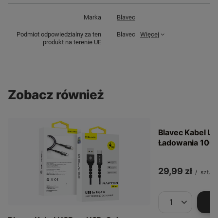
Marka
Blavec
Podmiot odpowiedzialny za ten
Blavec
Więcej
produkt na terenie UE
Zobacz również
Blavec Kabel U
Ładowania 100
29,99 zł
/
szt.
Ilość produkt