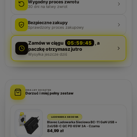
Wygodny proces zwrotu
30
dni na łatwy zwrot
Bezpieczne zakupy
Sprawdzony proces zakupowy
Zamów w ciągu
05:59:44
, a
paczkę otrzymasz jutro
Wysyłka jeszcze dziś
IDEALNY DODATEK
Dorzuć i miej pełny zestaw
ŁADOWARKA SIECIOWA
Blavec Ładowarka Sieciowa BC-11 GaN USB +
2xUSB-C QC PD 65W 3A - Czarna
84,99 zł