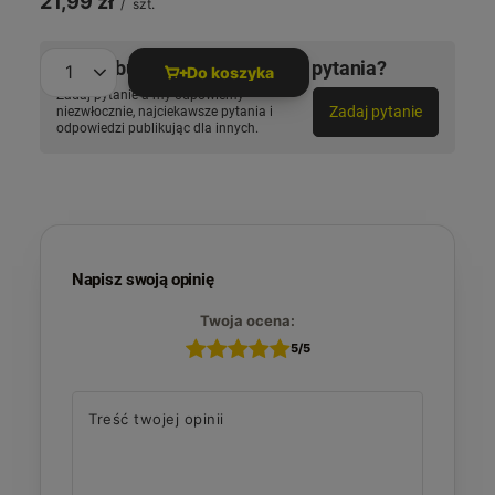
21,99 zł
/
szt.
Potrzebujesz pomocy? Masz pytania?
Do koszyka
Ilość produktów
Zadaj pytanie a my odpowiemy
Zadaj pytanie
niezwłocznie, najciekawsze pytania i
odpowiedzi publikując dla innych.
Napisz swoją opinię
Twoja ocena:
5/5
Treść twojej opinii