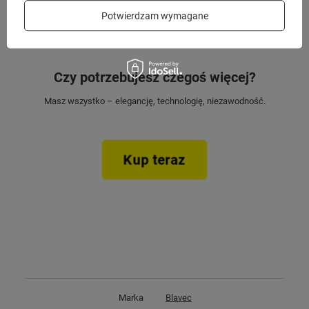
Potwierdzam wymagane
Czy potrzebujesz czegoś więcej?
Masz wszystko – elegancję, technologię, niezawodność.
Kup teraz
Marka
Blavec