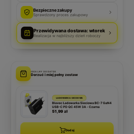
Bezpieczne zakupy
Sprawdzony proces zakupowy
Przewidywana dostawa: wtorek
Realizacja w najbliższy dzień roboczy
IDEALNY DODATEK
Dorzuć i miej pełny zestaw
ŁADOWARKA SIECIOWA
Blavec Ładowarka Sieciowa BC-7 GaN4
USB-C PD QC 45W 3A - Czarna
51,99 zł
Dodaj