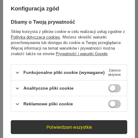
Ochrona przed zużyciem
Konfiguracja zgód
Przewód przeszedł test zginania,
Dbamy o Twoją prywatność
potwierdzając swoją trwałość i
niezawodność.
Sklep korzysta z plików cookie w celu realizacji usług zgodnie z
Polityką dotyczącą cookies
. Możesz określić warunki
przechowywania lub dostępu do cookie w Twojej przeglądarce.
Więcej informacji na temat warunków i prywatności można
znaleźć także na stronie
Prywatność i warunki Google
.
Zawsze
Funkcjonalne pliki cookie (wymagane)
aktywne
Uniwersalna
Analityczne pliki cookie
Kompatybilność
Reklamowe pliki cookie
Kabel zapewnia uniwersalną
kompatybilność z szeroką gamą
urządzeń, od smartfonów po laptopy
Potwierdzam wszystkie