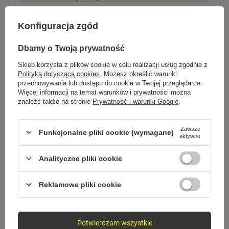
Konfiguracja zgód
Dbamy o Twoją prywatność
Sklep korzysta z plików cookie w celu realizacji usług zgodnie z
Polityką dotyczącą cookies
. Możesz określić warunki
FAQ
przechowywania lub dostępu do cookie w Twojej przeglądarce.
Pytania, które zadajesz
Więcej informacji na temat warunków i prywatności można
znaleźć także na stronie
Prywatność i warunki Google
.
przed zakupem
Zawsze
Funkcjonalne pliki cookie (wymagane)
aktywne
Czy kabel obsługuje szybkie ładowanie?
Analityczne pliki cookie
Czy przesyła też dane?
Reklamowe pliki cookie
Czy oplot jest wytrzymały?
Potwierdzam wszystkie