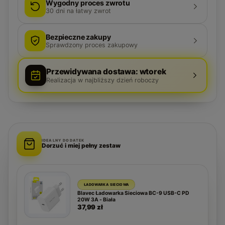
Wygodny proces zwrotu
30
dni na łatwy zwrot
Bezpieczne zakupy
Sprawdzony proces zakupowy
Przewidywana dostawa: wtorek
Realizacja w najbliższy dzień roboczy
IDEALNY DODATEK
Dorzuć i miej pełny zestaw
ŁADOWARKA SIECIOWA
Blavec Ładowarka Sieciowa BC-9 USB-C PD
20W 3A - Biała
37,99 zł