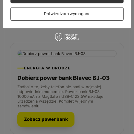
Czy produkt jest gotowy do użycia od
Potwierdzam wymagane
razu?
ENERGIA W DRODZE
Dobierz power bank Blavec BJ-03
Zadbaj o to, żeby telefon nie padł w najmniej
odpowiednim momencie. Power bank BJ-03
10000mAh z MagSafe i USB-C 22,5W naładuje
urządzenia wszędzie. Komplet w jednym
zamówieniu.
Zobacz power bank