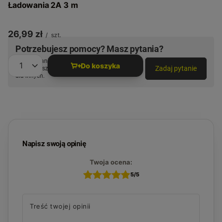
Ładowania 2A 3 m
26,99 zł
/
szt.
Potrzebujesz pomocy? Masz pytania?
Zadaj pytanie a my odpowiemy niezwłocznie,
Do koszyka
Zadaj pytanie
najciekawsze pytania i odpowiedzi publikując
Ilość produktów
dla innych.
Napisz swoją opinię
Twoja ocena:
5/5
Treść twojej opinii