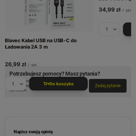
Auto (CZU-CC3
34,99 zł
/
szt.
Ilość produkt
Blavec Kabel USB na USB-C do
Ładowania 2A 3 m
26,99 zł
/
szt.
Potrzebujesz pomocy? Masz pytania?
Zadaj pytanie a my odpowiemy niezwłocznie,
Do koszyka
Zadaj pytanie
najciekawsze pytania i odpowiedzi publikując
Ilość produktów
dla innych.
Napisz swoją opinię