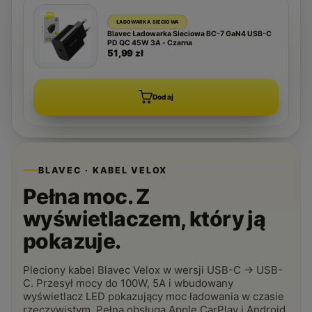
ŁADOWARKA SIECIOWA
Blavec Ładowarka Sieciowa BC-7 GaN4 USB-C
PD QC 45W 3A - Czarna
51,99 zł
Dodaj
BLAVEC · KABEL VELOX
Pełna moc. Z
wyświetlaczem, który ją
pokazuje.
Pleciony kabel Blavec Velox w wersji USB-C → USB-
C. Przesył mocy do 100W, 5A i wbudowany
wyświetlacz LED pokazujący moc ładowania w czasie
rzeczywistym. Pełna obsługa Apple CarPlay i Android