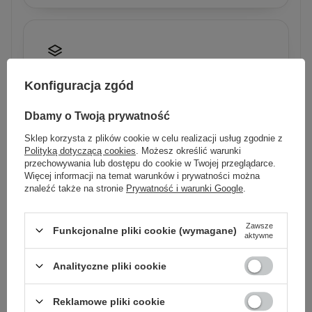
Transfer danych
Konfiguracja zgód
Oprócz ładowania kabel przesyła dane,
synchronizacja plików i kopia zapasowa po jednym
Dbamy o Twoją prywatność
przewodzie.
Sklep korzysta z plików cookie w celu realizacji usług zgodnie z
Polityką dotyczącą cookies
. Możesz określić warunki
przechowywania lub dostępu do cookie w Twojej przeglądarce.
Więcej informacji na temat warunków i prywatności można
znaleźć także na stronie
Prywatność i warunki Google
.
Uniwersalny
Zawsze
Funkcjonalne pliki cookie (wymagane)
aktywne
iPhone 15/16, Samsung Galaxy, iPad, MacBook,
konsole, jeden kabel do wszystkich urządzeń USB-
C.
Analityczne pliki cookie
Reklamowe pliki cookie