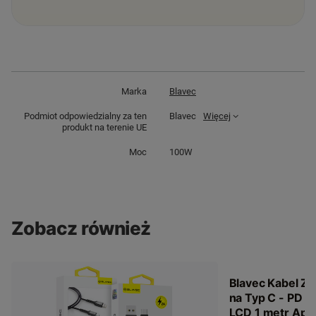
Marka
Blavec
Podmiot odpowiedzialny za ten
Blavec
Więcej
produkt na terenie UE
Moc
100W
Zobacz również
Blavec Kabel Zu
na Typ C - PD 
LCD 1 metr App