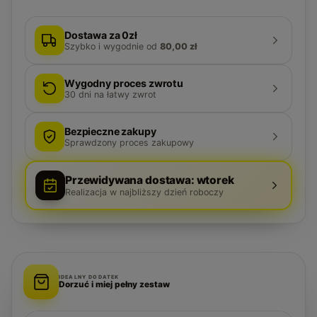
Dostawa za 0zł
Szybko i wygodnie
od
80,00 zł
Wygodny proces zwrotu
30
dni na łatwy zwrot
Bezpieczne zakupy
Sprawdzony proces zakupowy
Przewidywana dostawa: wtorek
Realizacja w najbliższy dzień roboczy
IDEALNY DODATEK
Dorzuć i miej pełny zestaw