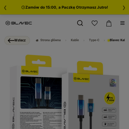
❮
❯
Zamów do 15:00, a Paczkę Otrzymasz Jutro!
Strona główna
Kable
Type-C
Blavec Kabel