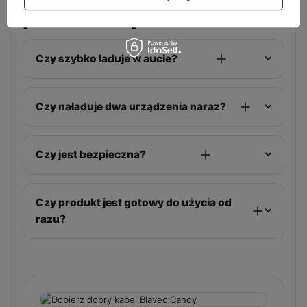
przed zakupem
Czy szybko ładuje w aucie?
Czy naładuje dwa urządzenia naraz?
Czy jest bezpieczna?
Czy produkt jest gotowy do użycia od
razu?