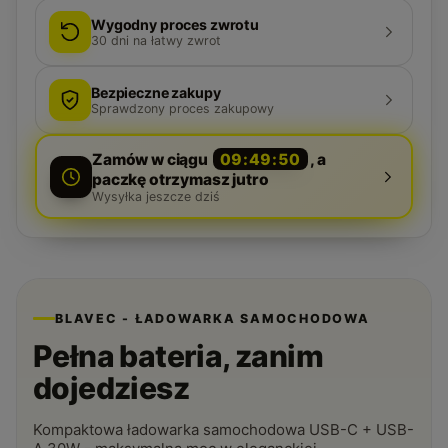
Wygodny proces zwrotu
30
dni na łatwy zwrot
Bezpieczne zakupy
Sprawdzony proces zakupowy
Zamów w ciągu
09:49:49
, a
paczkę otrzymasz jutro
Wysyłka jeszcze dziś
BLAVEC - ŁADOWARKA SAMOCHODOWA
Pełna bateria, zanim
dojedziesz
Kompaktowa ładowarka samochodowa USB-C + USB-