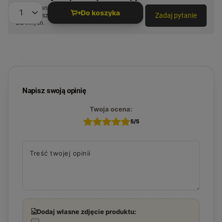
Zadaj pytanie a my odpowiemy niezwłocznie,
Do koszyka
Zadaj pytanie
najciekawsze pytania i odpowiedzi publikując
Ilość produktów
dla innych.
Napisz swoją opinię
Twoja ocena:
5/5
Treść twojej opinii
Dodaj własne zdjęcie produktu: