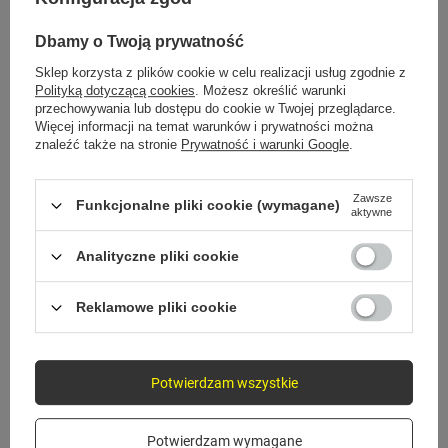
Detale, które robią różnicę
Dbamy o Twoją prywatność
Sklep korzysta z plików cookie w celu realizacji usług zgodnie z
Polityką dotyczącą cookies
. Możesz określić warunki
przechowywania lub dostępu do cookie w Twojej przeglądarce.
Więcej informacji na temat warunków i prywatności można
znaleźć także na stronie
Prywatność i warunki Google
.
Zawsze
Funkcjonalne pliki cookie (wymagane)
aktywne
Analityczne pliki cookie
Reklamowe pliki cookie
Potwierdzam wszystkie
FAQ
Pytania, które zadajesz
Potwierdzam wymagane