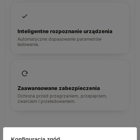
Inteligentne rozpoznanie urządzenia
Automatyczne dopasowanie parametrów
ładowania.
Zaawansowane zabezpieczenia
Ochrona przed przegrzaniem, przepięciem,
zwarciem i przeładowaniem.
Z BLISKA
Konfiguracja zgód