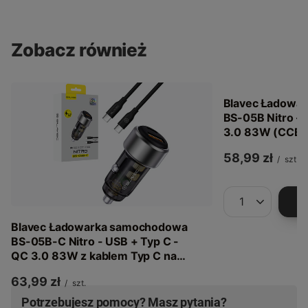
Zobacz również
Blavec Ładowa
BS-05B Nitro - 
3.0 83W (CCBS
58,99 zł
/
szt.
Ilość produkt
Blavec Ładowarka samochodowa
BS-05B-C Nitro - USB + Typ C -
QC 3.0 83W z kablem Typ C na
Typ C (CCBS05BCN-UCB) czarna
63,99 zł
/
szt.
Potrzebujesz pomocy? Masz pytania?