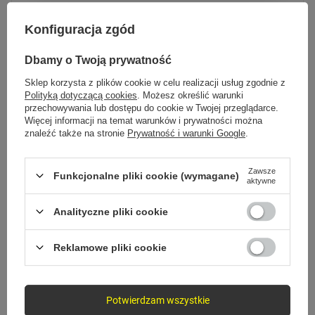
Konfiguracja zgód
Dbamy o Twoją prywatność
Kabel w zestawie
Sklep korzysta z plików cookie w celu realizacji usług zgodnie z
W komplecie kabel USB-C, więc ładujesz od razu
Polityką dotyczącą cookies
. Możesz określić warunki
po wyjęciu z pudełka.
przechowywania lub dostępu do cookie w Twojej przeglądarce.
Więcej informacji na temat warunków i prywatności można
znaleźć także na stronie
Prywatność i warunki Google
.
Zawsze
Funkcjonalne pliki cookie (wymagane)
aktywne
Szybki standard PD
Analityczne pliki cookie
Power Delivery 3.0 dobiera optymalne parametry
ładowania do każdego podłączonego urządzenia.
Reklamowe pliki cookie
GALERIA
Potwierdzam wszystkie