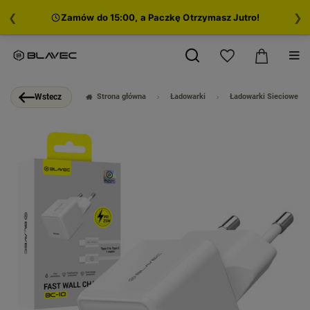
❮
❯
Zamów do 15:00, a Paczkę Otrzymasz Jutro!
Strona główna
Ładowarki
Ładowarki Sieciowe