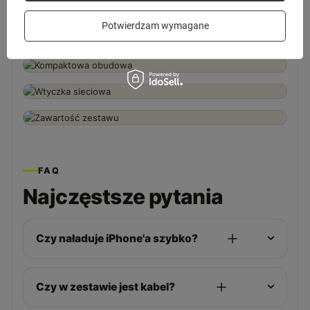
Zobacz z bliska
Potwierdzam wymagane
FAQ
Najczęstsze pytania
Czy naładuje iPhone'a szybko?
Czy w zestawie jest kabel?