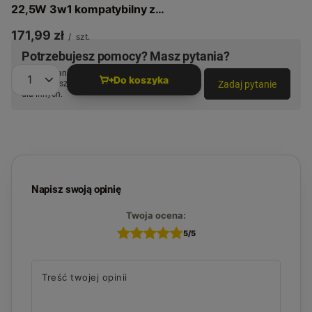
22,5W 3w1 kompatybilny z
MagSafe USB-C - Czarny
171,99 zł
/
szt.
Aluminium
Potrzebujesz pomocy? Masz pytania?
Zadaj pytanie a my odpowiemy niezwłocznie,
Do koszyka
Zadaj pytanie
najciekawsze pytania i odpowiedzi publikując
Ilość produktów
dla innych.
Napisz swoją opinię
Twoja ocena:
5/5
Treść twojej opinii