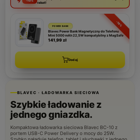
-10%
rabat!
-10%
POWER BANK
Blavec Power Bank Magnetyczny do Telefonu
Mini 5000 mAh 22,5W kompatybilny z MagSafe
141,99 zł
Dodaj
BLAVEC · ŁADOWARKA SIECIOWA
Szybkie ładowanie z
jednego gniazdka.
Kompaktowa ładowarka sieciowa Blavec BC-10 z
portem USB-C Power Delivery o mocy do 25W.
Szybko naładuje telefon, tablet i słuchawki z jednego