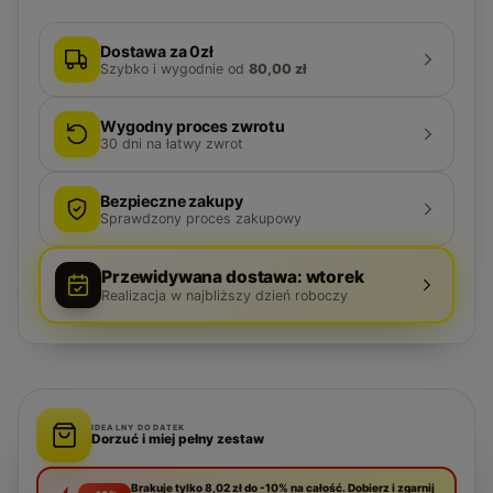
Dostawa za 0zł
Szybko i wygodnie
od
80,00 zł
Wygodny proces zwrotu
30
dni na łatwy zwrot
Bezpieczne zakupy
Sprawdzony proces zakupowy
Przewidywana dostawa: wtorek
Realizacja w najbliższy dzień roboczy
IDEALNY DODATEK
Dorzuć i miej pełny zestaw
Brakuje tylko 8,02 zł do -10% na całość. Dobierz i zgarnij