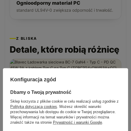
Ognioodporny materiał PC
standard UL94V-0 zwiększa odporność i trwałość.
Z BLISKA
Detale, które robią różnicę
Konfiguracja zgód
Dbamy o Twoją prywatność
Sklep korzysta z plików cookie w celu realizacji usług zgodnie z
Polityką dotyczącą cookies
. Możesz określić warunki
przechowywania lub dostępu do cookie w Twojej przeglądarce.
Więcej informacji na temat warunków i prywatności można
znaleźć także na stronie
Prywatność i warunki Google
.