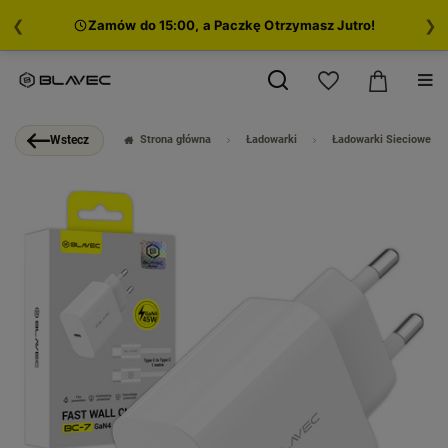
❮
❯
Zamów do 15:00, a Paczkę Otrzymasz Jutro!
Strona główna
Ładowarki
Ładowarki Sieciowe