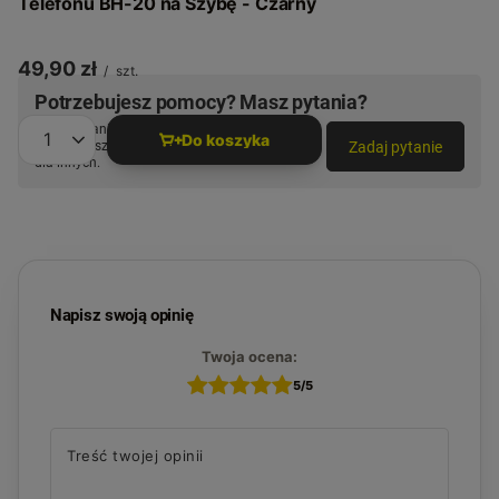
Telefonu BH-20 na Szybę - Czarny
49,90 zł
/
szt.
Potrzebujesz pomocy? Masz pytania?
Zadaj pytanie a my odpowiemy niezwłocznie,
Do koszyka
Zadaj pytanie
najciekawsze pytania i odpowiedzi publikując
Ilość produktów
dla innych.
Napisz swoją opinię
Twoja ocena:
5/5
Treść twojej opinii