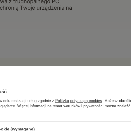
owa z trudnopalnego PC
chronią Twoje urządzenia na
e to strata czasu
ość
w celu realizacji usług zgodnie z
Polityką dotyczącą cookies
. Możesz określi
eglądarce. Więcej informacji na temat warunków i prywatności można znaleźć
 grzać się bardziej, niż powinna.
 które chronią telefon. Podłączasz i masz pełną baterię szybciej, niż s
cookie (wymagane)