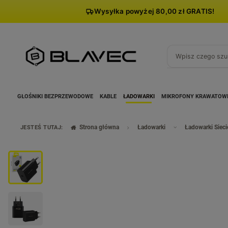
Wysyłka powyżej 80,00 zł GRATIS!
GŁOŚNIKI BEZPRZEWODOWE
KABLE
ŁADOWARKI
MIKROFONY KRAWATOW
Strona główna
Ładowarki
Ładowarki Siec
JESTEŚ TUTAJ: