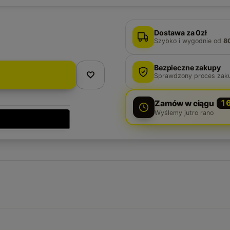
Dostawa za 0zł
Szybko i wygodnie
od
8
Bezpieczne zakupy
Sprawdzony proces zak
Zamów w ciągu
1
Wyślemy jutro rano