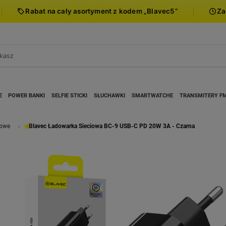
Rabat na cały asortyment z kodem „Blavec5”
Za
E
POWER BANKI
SELFIE STICKI
SŁUCHAWKI
SMARTWATCHE
TRANSMITERY F
iowe
Blavec Ładowarka Sieciowa BC-9 USB-C PD 20W 3A - Czarna