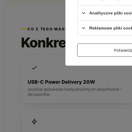
Analityczne pliki coo
Reklamowe pliki coo
CO Z TEGO MASZ
Konkretne korzyś
Potwier
USB-C Power Delivery 20W
szybkie ładowanie kompatybilnych smartfonów i
akcesoriów.