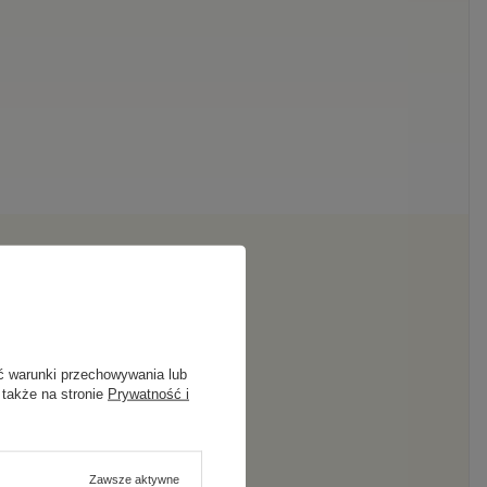
ć warunki przechowywania lub
 także na stronie
Prywatność i
ię spodziewasz.
Zawsze aktywne