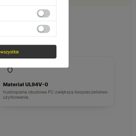
wszystkie
Materiał UL94V-0
trudnopalna obudowa PC zwiększa bezpieczeństwo
użytkowania.