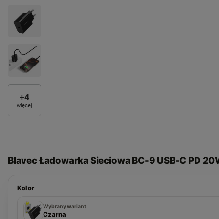
+
4
więcej
Blavec Ładowarka Sieciowa BC-9 USB-C PD 20
Kolor
Biała
Czarna
Wybrany wariant
Czarna