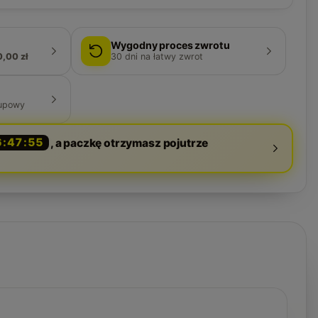
Wygodny proces zwrotu
0,00 zł
30
dni na łatwy zwrot
upowy
6:47:54
, a paczkę otrzymasz pojutrze