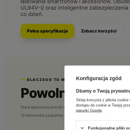
ładowania smartfonów i akcesoriów. Obud
UL94V-0 oraz inteligentne zabezpieczenia 
co dzień.
Pełna specyfikacja
Zobacz korzyści
Konfiguracja zgód
DLACZEGO TO MA ZNACZENIE
Powolne ładowani
Dbamy o Twoją prywatn
Sklep korzysta z plików cookie 
dostępu do cookie w Twojej prz
Stara ładowarka potrafi ładować telefon godzinami, a do tego
warunki Google
.
Ta ładowarka uzupełnia energię szybko i z zabezpieczeniami,
Funkcjonalne pliki 