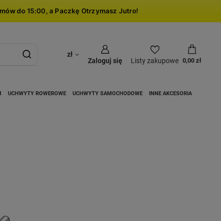
mów do 15:00, a Paczkę Otrzymasz Jutro!
zł
Zaloguj się
Listy zakupowe
0,00 zł
M
UCHWYTY ROWEROWE
UCHWYTY SAMOCHODOWE
INNE AKCESORIA