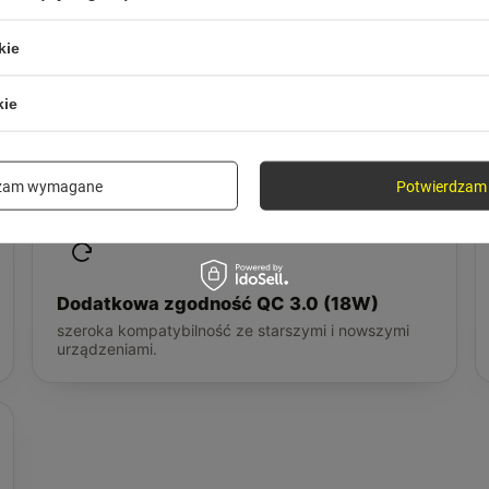
kie
kie
ci, nie slogany
dzam wymagane
Potwierdzam 
Dodatkowa zgodność QC 3.0 (18W)
szeroka kompatybilność ze starszymi i nowszymi
urządzeniami.