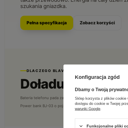
szukania gniazdka.
Pełna specyfikacja
Zobacz korzyści
DLACZEGO BLAVEC
Konfiguracja zgód
Doładujesz telefo
Dbamy o Twoją prywatn
Bateria telefonu pada zawsze w najgorszym momencie, a kab
Sklep korzysta z plików cookie 
dostępu do cookie w Twojej prz
Power bank BJ-03 o pojemności 5000 mAh przykładasz magne
warunki Google
.
Funkcjonalne pliki 