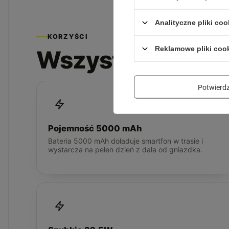
Analityczne pliki coo
KORZYŚCI
Reklamowe pliki coo
Wszystko, czego
Potwier
Pojemność 5000 mAh
Bateria 5000 mAh doładuje smartfon w trasie i
wystarcza na pełen dzień z dala od gniazdka.