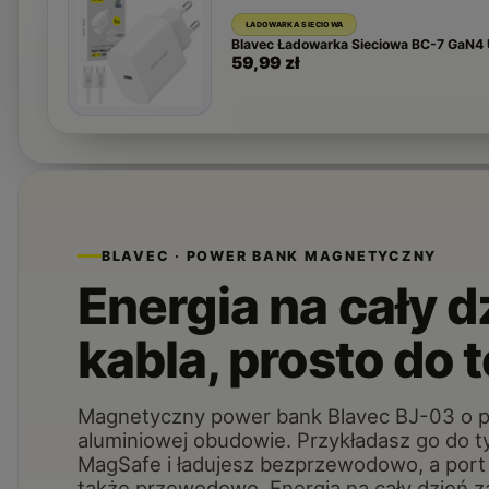
ŁADOWARKA SIECIOWA
Blavec Ładowarka Sieciowa BC-7 GaN4
59,99 zł
BLAVEC · POWER BANK MAGNETYCZNY
Energia na cały d
kabla, prosto do 
Magnetyczny power bank Blavec BJ-03 o 
aluminiowej obudowie. Przykładasz go do t
MagSafe i ładujesz bezprzewodowo, a por
także przewodowo. Energia na cały dzień za