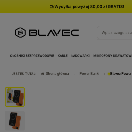
Wysyłka powyżej 80,00 zł GRATIS!
GŁOŚNIKI BEZPRZEWODOWE
KABLE
ŁADOWARKI
MIKROFONY KRAWATOW
Strona główna
Power Banki
Blavec Power
JESTEŚ TUTAJ: