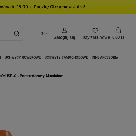
mów do 15:00, a Paczkę Otrzymasz Jutro!
zł
Zaloguj się
Listy zakupowe
0,00 zł
M
UCHWYTY ROWEROWE
UCHWYTY SAMOCHODOWE
INNE AKCESORIA
Safe USB-C - Pomarańczowy Aluminium