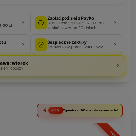
Zapłać później z PayPo
Odroczone płatności. Kup teraz,
0,00 zł
zapłać nawet po 30 dniach
otu
Bezpieczne zakupy
Sprawdzony proces zakupowy
awa: wtorek
dzień roboczy
Zgarniasz -10% na całe zamówienie!
-10%
-10%