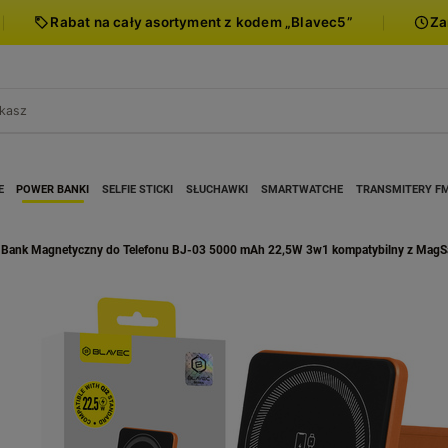
Rabat na cały asortyment z kodem „Blavec5”
Za
E
POWER BANKI
SELFIE STICKI
SŁUCHAWKI
SMARTWATCHE
TRANSMITERY F
 Bank Magnetyczny do Telefonu BJ-03 5000 mAh 22,5W 3w1 kompatybilny z Mag