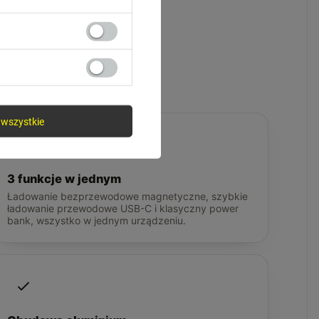
wer banku
wszystkie
3 funkcje w jednym
Ładowanie bezprzewodowe magnetyczne, szybkie
ładowanie przewodowe USB-C i klasyczny power
bank, wszystko w jednym urządzeniu.