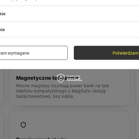
kie
kie
 potrzebujesz od po
dzam wymagane
Potwierdzam 
Magnetyczne ładowanie
Mocne magnesy trzymają power bank na tyle
telefonu kompatybilnego z MagSafe i ładują
bezprzewodowo, bez kabla.