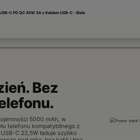
 USB-C PD QC 45W 3A z Kablem USB-C - Biała
zień. Bez
telefonu.
pojemności 5000 mAh, w
yłu telefonu kompatybilnego z
t USB-C 22,5W ładuje szybko
wsze pod ręką, bez kabli i bez