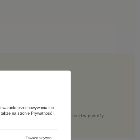
ć warunki przechowywania lub
 także na stronie
Prywatność i
la. Pełna swoboda w drodze, w kawiarni i w podróży.
Zawsze aktywne