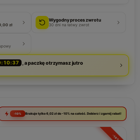
Wygodny proces zwrotu
0,00 zł
30
dni na łatwy zwrot
upowy
0:10:36
, a paczkę otrzymasz jutro
Brakuje tylko 6,02 zł do -10% na całość. Dobierz i zgarnij rabat!
-10%
-10%