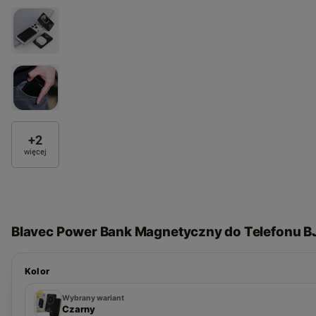
+
2
więcej
Blavec Power Bank Magnetyczny do Telefonu 
Kolor
Granatowy
Pomarańczowy
Czarny
Wybrany wariant
Czarny