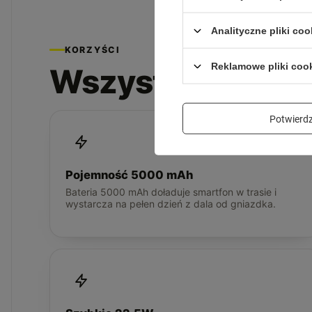
Analityczne pliki coo
KORZYŚCI
Reklamowe pliki coo
Wszystko, czego
Potwier
Pojemność 5000 mAh
Bateria 5000 mAh doładuje smartfon w trasie i
wystarcza na pełen dzień z dala od gniazdka.