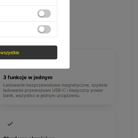
wer banku
wszystkie
3 funkcje w jednym
Ładowanie bezprzewodowe magnetyczne, szybkie
ładowanie przewodowe USB-C i klasyczny power
bank, wszystko w jednym urządzeniu.