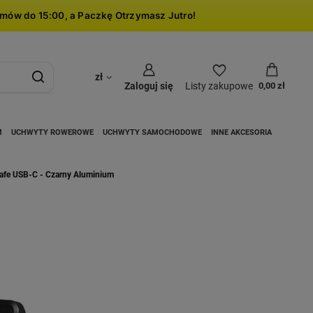
mów do 15:00, a Paczkę Otrzymasz Jutro!
zł
Zaloguj się
Listy zakupowe
0,00 zł
M
UCHWYTY ROWEROWE
UCHWYTY SAMOCHODOWE
INNE AKCESORIA
afe USB-C - Czarny Aluminium