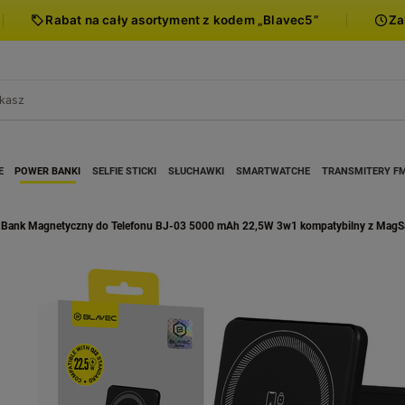
Rabat na cały asortyment z kodem „Blavec5”
Za
E
POWER BANKI
SELFIE STICKI
SŁUCHAWKI
SMARTWATCHE
TRANSMITERY F
 Bank Magnetyczny do Telefonu BJ-03 5000 mAh 22,5W 3w1 kompatybilny z MagS