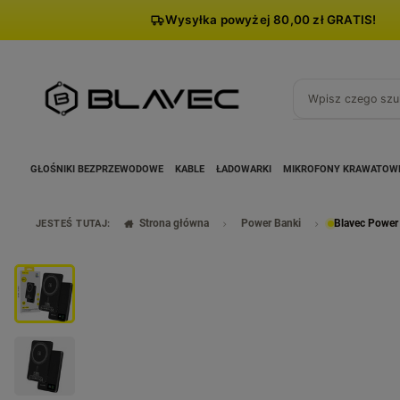
Wysyłka powyżej 80,00 zł GRATIS!
GŁOŚNIKI BEZPRZEWODOWE
KABLE
ŁADOWARKI
MIKROFONY KRAWATOW
Strona główna
Power Banki
Blavec Power
JESTEŚ TUTAJ: