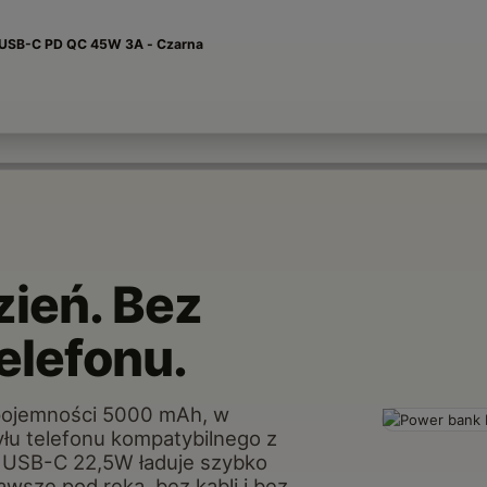
 USB-C PD QC 45W 3A - Czarna
zień. Bez
telefonu.
pojemności 5000 mAh, w
yłu telefonu kompatybilnego z
t USB-C 22,5W ładuje szybko
wsze pod ręką, bez kabli i bez