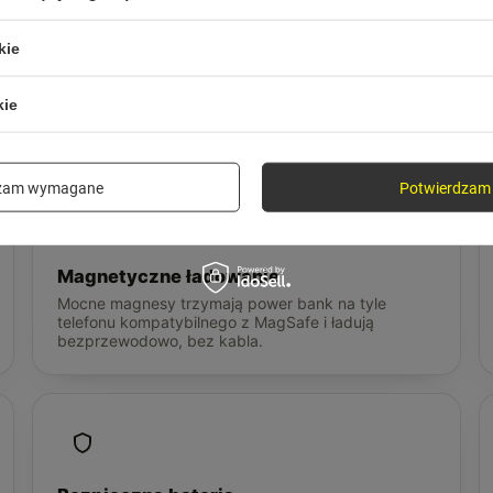
kie
kie
 potrzebujesz od po
dzam wymagane
Potwierdzam 
Magnetyczne ładowanie
Mocne magnesy trzymają power bank na tyle
telefonu kompatybilnego z MagSafe i ładują
bezprzewodowo, bez kabla.