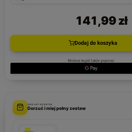
141,99 zł
Dodaj do koszyka
Możesz kupić także poprzez:
IDEALNY DODATEK
Dorzuć i miej pełny zestaw