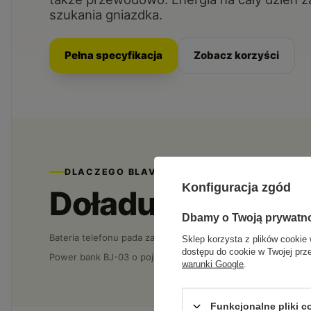
szukania gniazdka.
Pełna specyfikacja
Zobacz korzyści
DLACZEGO BLAVEC
Konfiguracja zgód
Doładujesz telefo
Dbamy o Twoją prywatn
Bateria telefonu pada zawsze w najgorszym momencie, a kab
Sklep korzysta z plików cookie 
dostępu do cookie w Twojej prz
Power bank BJ-03 o pojemności 5000 mAh przykładasz magne
warunki Google
.
Funkcjonalne pliki 