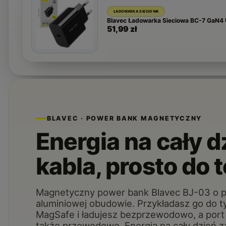
ŁADOWARKA SIECIOWA
Blavec Ładowarka Sieciowa BC-7 GaN4
51,99 zł
BLAVEC · POWER BANK MAGNETYCZNY
Energia na cały d
kabla, prosto do 
Magnetyczny power bank Blavec BJ-03 o 
aluminiowej obudowie. Przykładasz go do t
MagSafe i ładujesz bezprzewodowo, a por
także przewodowo. Energia na cały dzień za