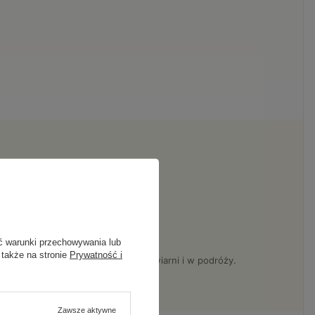
ć warunki przechowywania lub
 także na stronie
Prywatność i
la. Pełna swoboda w drodze, w kawiarni i w podróży.
Zawsze aktywne