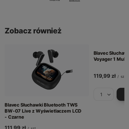
Zobacz również
Blavec Słuchaw
Voyager 1 Multi
119,99 zł
/
szt.
Ilość produkt
Blavec Słuchawki Bluetooth TWS
BW-07 Live z Wyświetlaczem LCD
- Czarne
111,99 zł
/
szt.