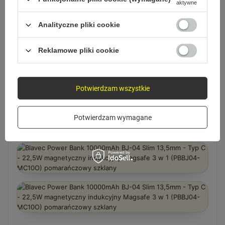
aktywne
Analityczne pliki cookie
Z BLISKA
Detale, które robią różnicę
Reklamowe pliki cookie
Potwierdzam wszystkie
Potwierdzam wymagane