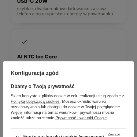
USB-C 20W
szybkie, dwukierunkowe ładowanie: zasilasz
telefon albo uzupełniasz energię w powerbanku.
AI NTC Ice Core
inteligentna kontrola temperatury, stabilniejsza
praca podczas szybkiego ładowania.
Konfiguracja zgód
Dbamy o Twoją prywatność
Sklep korzysta z plików cookie w celu realizacji usług zgodnie z
Polityką dotyczącą cookies
. Możesz określić warunki
przechowywania lub dostępu do cookie w Twojej przeglądarce.
Wyświetlacz LED 2. generacji
Więcej informacji na temat warunków i prywatności można
znaleźć także na stronie
Prywatność i warunki Google
.
podgląd poziomu baterii i mocy ładowania w
czasie rzeczywistym.
Zawsze
Funkcjonalne pliki cookie (wymagane)