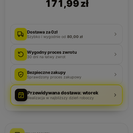
171,99 zł
Dostawa za 0zł
Szybko i wygodnie
od
80,00 zł
Wygodny proces zwrotu
30
dni na łatwy zwrot
Bezpieczne zakupy
Sprawdzony proces zakupowy
Przewidywana dostawa: wtorek
Realizacja w najbliższy dzień roboczy