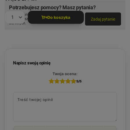
Potrzebujesz pomocy? Masz pytania?
Zadaj pytanie a my odpowiemy niezwłocznie,
Do koszyka
Zadaj pytanie
najciekawsze pytania i odpowiedzi publikując
Ilość produktów
dla innych.
Napisz swoją opinię
Twoja ocena:
5/5
Treść twojej opinii