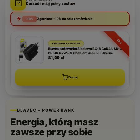
IDEALNY DODATEK
Dorzuć i miej pełny zestaw
Zgarniasz -10% na całe zamówienie!
-10%
-10%
ŁADOWARKA SIECIOWA
Blavec Ładowarka Sieciowa BC-8 GaN4 USB-C
PD QC 65W 3A z Kablem USB-C - Czarna
81,99 zł
Dodaj
BLAVEC - POWER BANK
Energia, którą masz
zawsze przy sobie