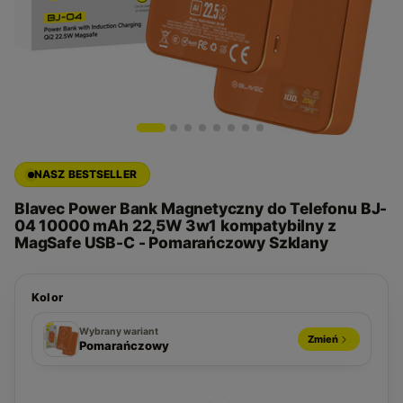
NASZ BESTSELLER
Blavec Power Bank Magnetyczny do Telefonu BJ-
04 10000 mAh 22,5W 3w1 kompatybilny z
MagSafe USB-C - Pomarańczowy Szklany
Kolor
Granatowy
Pomarańczowy
Złoty
Czarny
Szary
Wybrany wariant
Zmień
Pomarańczowy