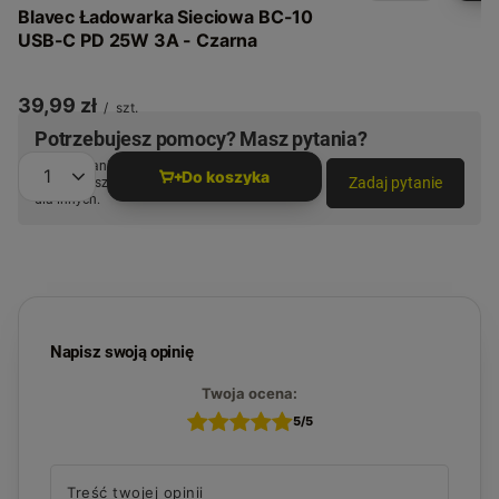
Blavec Ładowarka Sieciowa BC-10
USB-C PD 25W 3A - Czarna
39,99 zł
/
szt.
Potrzebujesz pomocy? Masz pytania?
Zadaj pytanie a my odpowiemy niezwłocznie,
Do koszyka
Zadaj pytanie
najciekawsze pytania i odpowiedzi publikując
Ilość produktów
dla innych.
Napisz swoją opinię
Twoja ocena:
5/5
Treść twojej opinii