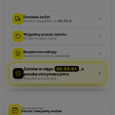
Dostawa za 0zł
Szybko i wygodnie
od
80,00 zł
Wygodny proces zwrotu
30
dni na łatwy zwrot
Bezpieczne zakupy
Sprawdzony proces zakupowy
Zamów w ciągu
05:53:00
, a
paczkę otrzymasz jutro
Wysyłka jeszcze dziś
IDEALNY DODATEK
Dorzuć i miej pełny zestaw