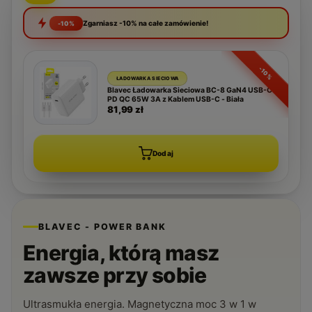
Zgarniasz -10% na całe zamówienie!
-10%
-10%
ŁADOWARKA SIECIOWA
Blavec Ładowarka Sieciowa BC-8 GaN4 USB-C
PD QC 65W 3A z Kablem USB-C - Biała
81,99 zł
Dodaj
BLAVEC - POWER BANK
Energia, którą masz
zawsze przy sobie
Ultrasmukła energia. Magnetyczna moc 3 w 1 w