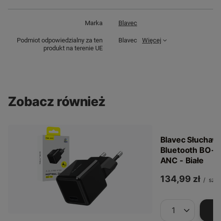
Marka
Blavec
Podmiot odpowiedzialny za ten
Blavec
Więcej
produkt na terenie UE
Zobacz również
Blavec Słuchaw
Bluetooth BO-1
ANC - Białe
134,99 zł
/
szt.
Ilość produkt