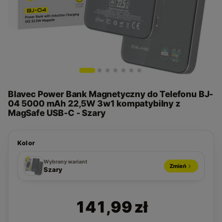
Blavec Power Bank Magnetyczny do Telefonu BJ-
04 5000 mAh 22,5W 3w1 kompatybilny z
MagSafe USB-C - Szary
Kolor
Pomarańczowy
Granatowy
Złoty
Czarny
Szary
Wybrany wariant
Zmień
Szary
141,99 zł