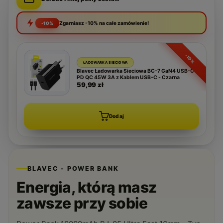
Zgarniasz -10% na całe zamówienie!
-10%
-10%
ŁADOWARKA SIECIOWA
Blavec Ładowarka Sieciowa BC-7 GaN4 USB-C
PD QC 45W 3A z Kablem USB-C - Czarna
59,99 zł
Dodaj
BLAVEC - POWER BANK
Energia, którą masz
zawsze przy sobie