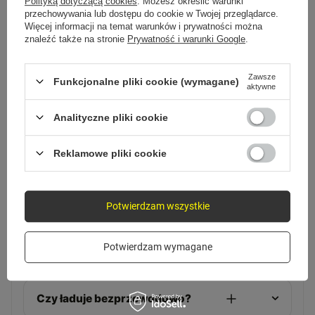
Polityką dotyczącą cookies
. Możesz określić warunki
przechowywania lub dostępu do cookie w Twojej przeglądarce.
Więcej informacji na temat warunków i prywatności można
znaleźć także na stronie
Prywatność i warunki Google
.
Zawsze
Funkcjonalne pliki cookie (wymagane)
aktywne
Analityczne pliki cookie
Reklamowe pliki cookie
FAQ
Pytania, które zadajesz
przed zakupem
Potwierdzam wszystkie
Potwierdzam wymagane
Ile razy naładuje telefon?
Czy ładuje bezprzewodowo?