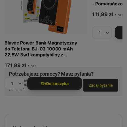
- Pomarańczow
111,99 zł
/
szt.
Ilość produkt
Blavec Power Bank Magnetyczny
do Telefonu BJ-03 10000 mAh
22,5W 3w1 kompatybilny z
MagSafe USB-C - Pomarańczowy
171,99 zł
/
szt.
Aluminium
Potrzebujesz pomocy? Masz pytania?
Zadaj pytanie a my odpowiemy niezwłocznie,
Do koszyka
Zadaj pytanie
najciekawsze pytania i odpowiedzi publikując
Ilość produktów
dla innych.