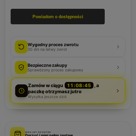
Powiadom o dostępności
Wygodny proces zwrotu
30
dni na łatwy zwrot
Bezpieczne zakupy
Sprawdzony proces zakupowy
Zamów w ciągu
11:08:44
, a
paczkę otrzymasz jutro
Wysyłka jeszcze dziś
IDEALNY DODATEK
Dorzuć i miej pełny zestaw