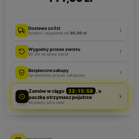
Dostawa za 0zł
Szybko i wygodnie
od
80,00 zł
Wygodny proces zwrotu
30
dni na łatwy zwrot
Bezpieczne zakupy
Sprawdzony proces zakupowy
Zamów w ciągu
22:15:57
, a
paczkę otrzymasz pojutrze
Wyślemy jutro rano
IDEALNY DODATEK