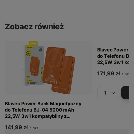
Zobacz również
Blavec Power B
do Telefonu B
22,5W 3w1 komp
MagSafe USB-C
171,99 zł
/
szt.
Aluminium
Ilość produkt
Blavec Power Bank Magnetyczny
do Telefonu BJ-04 5000 mAh
22,5W 3w1 kompatybilny z
MagSafe USB-C - Pomarańczowy
141,99 zł
/
szt.
Szklany