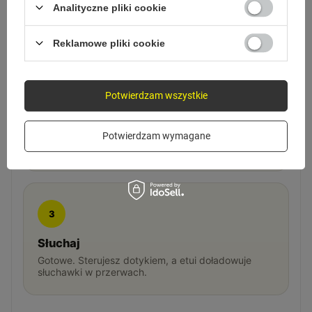
Wyjmij z etui
Analityczne pliki cookie
Otwórz etui i wyjmij słuchawki - łączą się
automatycznie.
Reklamowe pliki cookie
Potwierdzam wszystkie
2
Sparuj z telefonem
Potwierdzam wymagane
Wybierz słuchawki na liście Bluetooth w telefonie.
3
Słuchaj
Gotowe. Sterujesz dotykiem, a etui doładowuje
słuchawki w przerwach.