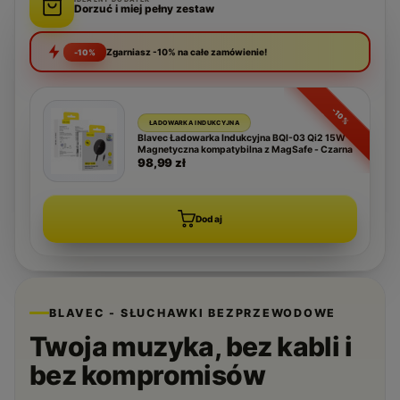
Dorzuć i miej pełny zestaw
Zgarniasz -10% na całe zamówienie!
-10%
-10%
ŁADOWARKA INDUKCYJNA
Blavec Ładowarka Indukcyjna BQI-03 Qi2 15W
Magnetyczna kompatybilna z MagSafe - Czarna
98,99 zł
Dodaj
BLAVEC - SŁUCHAWKI BEZPRZEWODOWE
Twoja muzyka, bez kabli i
bez kompromisów