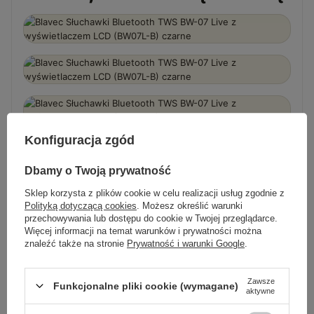
Konfiguracja zgód
Dbamy o Twoją prywatność
Sklep korzysta z plików cookie w celu realizacji usług zgodnie z
Polityką dotyczącą cookies
. Możesz określić warunki
JAK ZACZĄĆ
przechowywania lub dostępu do cookie w Twojej przeglądarce.
Gotowe w kilka chwil
Więcej informacji na temat warunków i prywatności można
znaleźć także na stronie
Prywatność i warunki Google
.
Zawsze
Funkcjonalne pliki cookie (wymagane)
1
aktywne