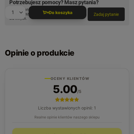
Potrzebujesz pomocy? Masz pytania?
Zadaj pytanie a my odpowiemy niezwłocznie,
Do koszyka
Zadaj pytanie
najciekawsze pytania i odpowiedzi publikując
Ilość produktów
dla innych.
Opinie o produkcie
OCENY KLIENTÓW
5.00
/5
Liczba wystawionych opinii: 1
Realne opinie klientów naszego sklepu