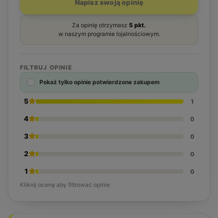
Napisz swoją opinię
Za opinię otrzymasz
5 pkt.
w naszym programie lojalnościowym.
FILTRUJ OPINIE
Pokaż tylko opinie potwierdzone zakupem
5
1
4
0
3
0
2
0
1
0
Kliknij ocenę aby filtrować opinie