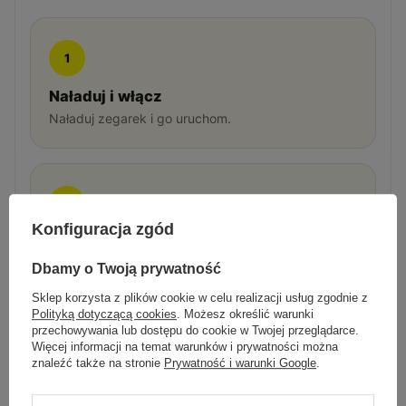
1
Naładuj i włącz
Naładuj zegarek i go uruchom.
2
Konfiguracja zgód
Połącz z aplikacją
Sparuj smartwatch z aplikacją na telefonie.
Dbamy o Twoją prywatność
Sklep korzysta z plików cookie w celu realizacji usług zgodnie z
Polityką dotyczącą cookies
. Możesz określić warunki
przechowywania lub dostępu do cookie w Twojej przeglądarce.
Więcej informacji na temat warunków i prywatności można
3
znaleźć także na stronie
Prywatność i warunki Google
.
Noś i korzystaj