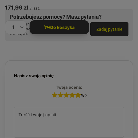
MagSafe USB-C - Czarny
171,99 zł
/
szt.
Potrzebujesz pomocy? Masz pytania?
Zadaj pytanie a my odpowiemy niezwłocznie,
Do koszyka
Zadaj pytanie
najciekawsze pytania i odpowiedzi publikując
Ilość produktów
dla innych.
Napisz swoją opinię
Twoja ocena:
5/5
Treść twojej opinii