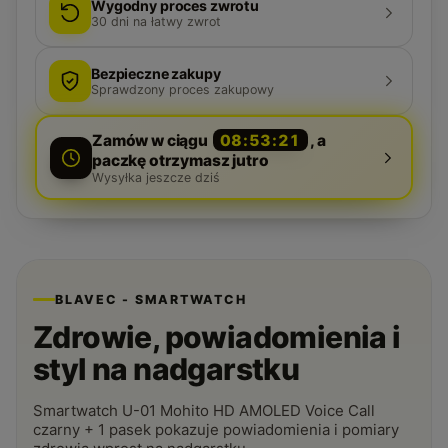
Wygodny proces zwrotu
30
dni na łatwy zwrot
Bezpieczne zakupy
Sprawdzony proces zakupowy
Zamów w ciągu
08:53:20
, a
paczkę otrzymasz jutro
Wysyłka jeszcze dziś
BLAVEC - SMARTWATCH
Zdrowie, powiadomienia i
styl na nadgarstku
Smartwatch U-01 Mohito HD AMOLED Voice Call
czarny + 1 pasek pokazuje powiadomienia i pomiary