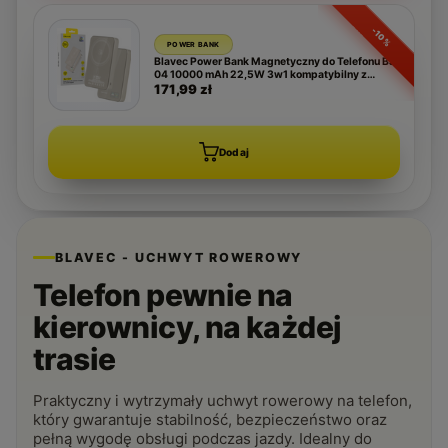
-10%
POWER BANK
Blavec Power Bank Magnetyczny do Telefonu BJ-
04 10000 mAh 22,5W 3w1 kompatybilny z
MagSafe USB-C - Złoty
171,99 zł
Dodaj
BLAVEC - UCHWYT ROWEROWY
Telefon pewnie na
kierownicy, na każdej
trasie
Praktyczny i wytrzymały uchwyt rowerowy na telefon,
który gwarantuje stabilność, bezpieczeństwo oraz
pełną wygodę obsługi podczas jazdy. Idealny do