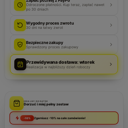
Zapłać później z PayPo
Odroczone płatności. Kup teraz, zapłać nawet
po 30 dniach
Wygodny proces zwrotu
30
dni na łatwy zwrot
Bezpieczne zakupy
Sprawdzony proces zakupowy
Przewidywana dostawa: wtorek
Realizacja w najbliższy dzień roboczy
IDEALNY DODATEK
Dorzuć i miej pełny zestaw
Zgarniasz -10% na całe zamówienie!
-10%