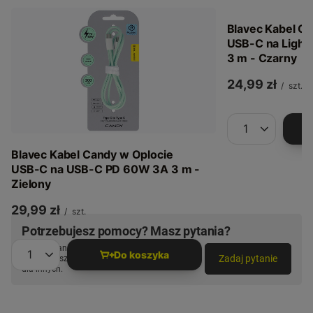
Blavec Kabel C
USB-C na Light
3 m - Czarny
24,99 zł
/
szt.
Ilość produkt
Blavec Kabel Candy w Oplocie
USB-C na USB-C PD 60W 3A 3 m -
Zielony
29,99 zł
/
szt.
Potrzebujesz pomocy? Masz pytania?
Zadaj pytanie a my odpowiemy niezwłocznie,
Do koszyka
Zadaj pytanie
najciekawsze pytania i odpowiedzi publikując
Ilość produktów
dla innych.