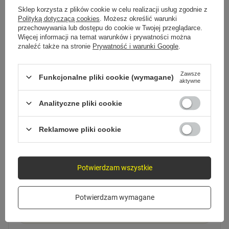
Sklep korzysta z plików cookie w celu realizacji usług zgodnie z
Polityką dotyczącą cookies
. Możesz określić warunki
przechowywania lub dostępu do cookie w Twojej przeglądarce.
Więcej informacji na temat warunków i prywatności można
znaleźć także na stronie
Prywatność i warunki Google
.
Zawsze
Funkcjonalne pliki cookie (wymagane)
aktywne
Analityczne pliki cookie
JAK ZACZĄĆ
Gotowe w kilka chwil
Reklamowe pliki cookie
Potwierdzam wszystkie
1
Zamocuj na kierownicy
Potwierdzam wymagane
Zaciśnij uchwyt na kierownicy lub mostku.