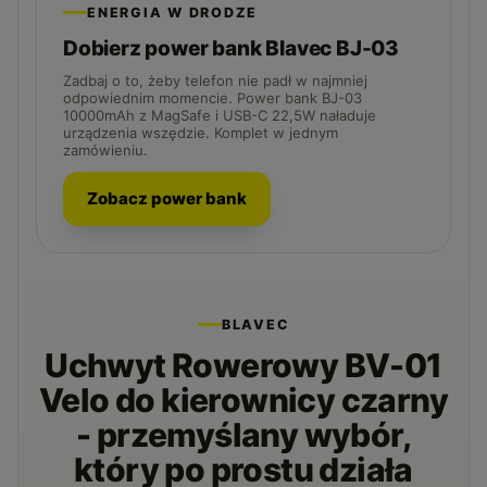
ENERGIA W DRODZE
Dobierz power bank Blavec BJ-03
Zadbaj o to, żeby telefon nie padł w najmniej
odpowiednim momencie. Power bank BJ-03
10000mAh z MagSafe i USB-C 22,5W naładuje
urządzenia wszędzie. Komplet w jednym
zamówieniu.
Zobacz power bank
BLAVEC
Uchwyt Rowerowy BV-01
Velo do kierownicy czarny
- przemyślany wybór,
który po prostu działa