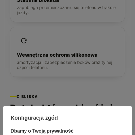
Stabilna blokada
zapobiega przemieszczaniu się telefonu w trakcie
jazdy.
Wewnętrzna ochrona silikonowa
amortyzacja i zabezpieczenie boków oraz tylnej
części telefonu.
Z BLISKA
Detale, które robią różnicę
Konfiguracja zgód
Dbamy o Twoją prywatność