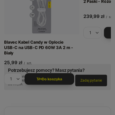
2 Paski - Różow
239,99 zł
/
szt.
Ilość produkt
Blavec Kabel Candy w Oplocie
USB-C na USB-C PD 60W 3A 2 m -
Biały
25,99 zł
/
szt.
Potrzebujesz pomocy? Masz pytania?
Zadaj pytanie a my odpowiemy niezwłocznie,
Do koszyka
Zadaj pytanie
najciekawsze pytania i odpowiedzi publikując
Ilość produktów
dla innych.