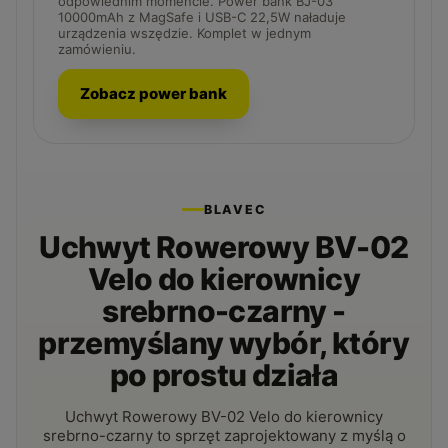
odpowiednim momencie. Power bank BJ-03
10000mAh z MagSafe i USB-C 22,5W naładuje
urządzenia wszędzie. Komplet w jednym
zamówieniu.
Zobacz power bank
BLAVEC
Uchwyt Rowerowy BV-02
Velo do kierownicy
srebrno-czarny -
przemyślany wybór, który
po prostu działa
Uchwyt Rowerowy BV-02 Velo do kierownicy
srebrno-czarny to sprzęt zaprojektowany z myślą o