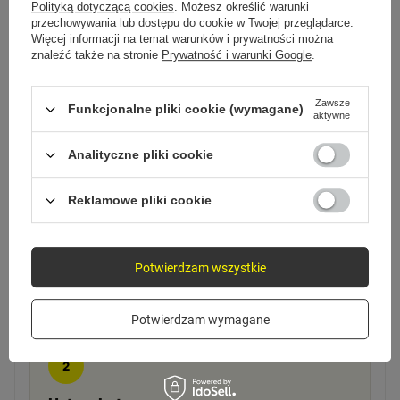
Polityką dotyczącą cookies
. Możesz określić warunki
przechowywania lub dostępu do cookie w Twojej przeglądarce.
Więcej informacji na temat warunków i prywatności można
znaleźć także na stronie
Prywatność i warunki Google
.
Zawsze
Funkcjonalne pliki cookie (wymagane)
aktywne
JAK ZACZĄĆ
Gotowe w kilka chwil
Analityczne pliki cookie
Reklamowe pliki cookie
1
Zamocuj na kierownicy
Potwierdzam wszystkie
Zaciśnij uchwyt na kierownicy lub mostku.
Potwierdzam wymagane
2