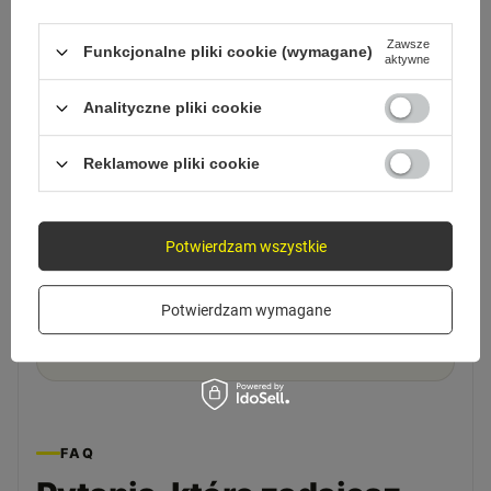
Zawsze
Funkcjonalne pliki cookie (wymagane)
aktywne
2
Analityczne pliki cookie
Ustaw kąt
Reklamowe pliki cookie
Wyreguluj pozycję telefonu pod swój wzrok.
Potwierdzam wszystkie
3
Potwierdzam wymagane
Włóż telefon
Umieść telefon i zabezpiecz go w uchwycie.
FAQ