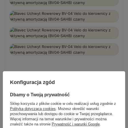
JAK ZACZĄĆ
Konfiguracja zgód
Gotowe w kilka chwil
Dbamy o Twoją prywatność
Sklep korzysta z plików cookie w celu realizacji usług zgodnie z
1
Polityką dotyczącą cookies
. Możesz określić warunki
przechowywania lub dostępu do cookie w Twojej przeglądarce.
Zamocuj na kierownicy
Więcej informacji na temat warunków i prywatności można
znaleźć także na stronie
Prywatność i warunki Google
.
Zaciśnij uchwyt na kierownicy lub mostku.