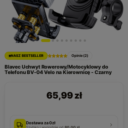
NASZ BESTSELLER
Opinie (2)
Blavec Uchwyt Rowerowy/Motocyklowy do
Telefonu BV-04 Velo na Kierownicę - Czarny
65,99 zł
Dostawa za 0zł
Szybko i wygodnie
od
80,00 zł