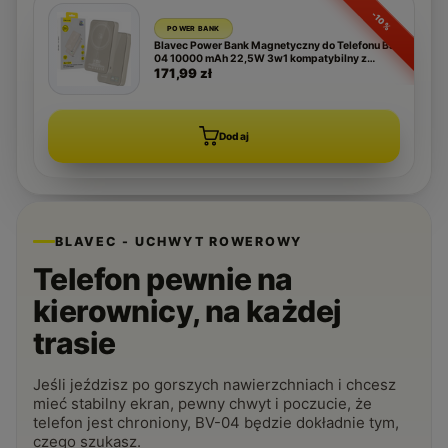
-10%
POWER BANK
Blavec Power Bank Magnetyczny do Telefonu BJ-
04 10000 mAh 22,5W 3w1 kompatybilny z
MagSafe USB-C - Złoty
171,99 zł
Dodaj
BLAVEC - UCHWYT ROWEROWY
Telefon pewnie na
kierownicy, na każdej
trasie
Jeśli jeździsz po gorszych nawierzchniach i chcesz
mieć stabilny ekran, pewny chwyt i poczucie, że
telefon jest chroniony, BV-04 będzie dokładnie tym,
czego szukasz.