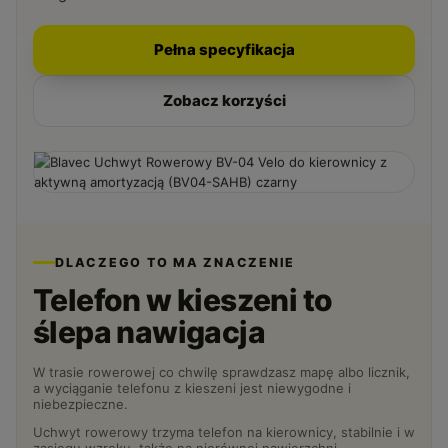
Pełna specyfikacja
Zobacz korzyści
DLACZEGO TO MA ZNACZENIE
Telefon w kieszeni to
ślepa nawigacja
W trasie rowerowej co chwilę sprawdzasz mapę albo licznik,
a wyciąganie telefonu z kieszeni jest niewygodne i
niebezpieczne.
Uchwyt rowerowy trzyma telefon na kierownicy, stabilnie i w