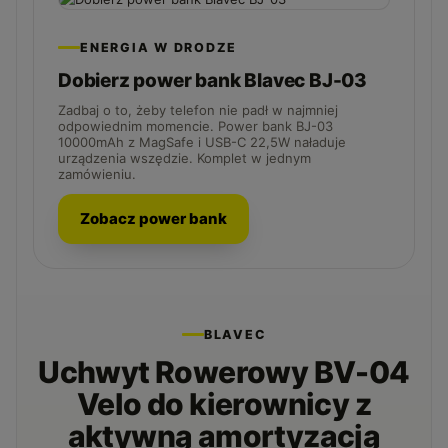
ENERGIA W DRODZE
Dobierz power bank Blavec BJ-03
Zadbaj o to, żeby telefon nie padł w najmniej
odpowiednim momencie. Power bank BJ-03
10000mAh z MagSafe i USB-C 22,5W naładuje
urządzenia wszędzie. Komplet w jednym
zamówieniu.
Zobacz power bank
BLAVEC
Uchwyt Rowerowy BV-04
Velo do kierownicy z
aktywną amortyzacją