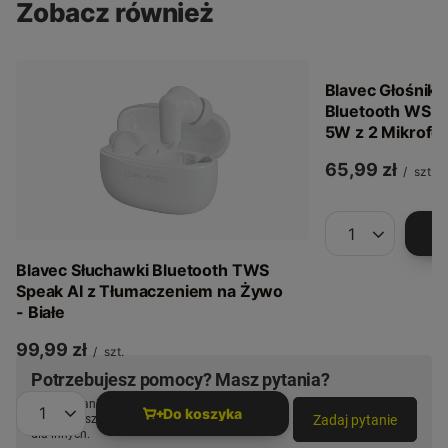
Zobacz również
Blavec Głośnik
Bluetooth WS-0
5W z 2 Mikrofon
65,99 zł
/
szt.
Ilość produkt
Blavec Słuchawki Bluetooth TWS
Speak AI z Tłumaczeniem na Żywo
- Białe
99,99 zł
/
szt.
Potrzebujesz pomocy? Masz pytania?
Zadaj pytanie a my odpowiemy niezwłocznie,
Do koszyka
Zadaj pytanie
najciekawsze pytania i odpowiedzi publikując
Ilość produktów
dla innych.