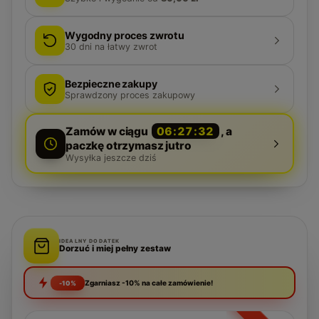
Wygodny proces zwrotu
30
dni na łatwy zwrot
Bezpieczne zakupy
Sprawdzony proces zakupowy
Zamów w ciągu
06:27:32
, a
paczkę otrzymasz jutro
Wysyłka jeszcze dziś
IDEALNY DODATEK
Dorzuć i miej pełny zestaw
Zgarniasz -10% na całe zamówienie!
-10%