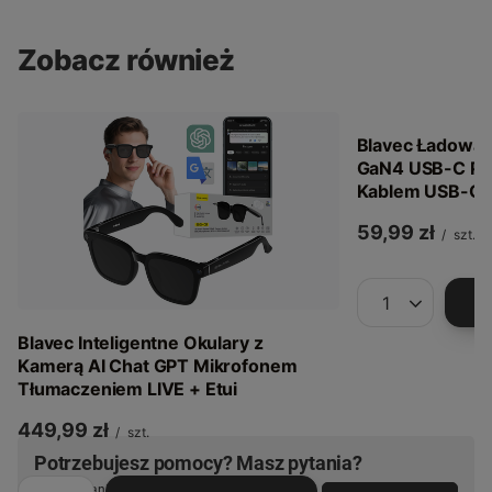
Zobacz również
Blavec Ładowar
GaN4 USB-C PD
Kablem USB-C -
59,99 zł
/
szt.
Ilość produkt
Blavec Inteligentne Okulary z
Kamerą AI Chat GPT Mikrofonem
Tłumaczeniem LIVE + Etui
449,99 zł
/
szt.
Potrzebujesz pomocy? Masz pytania?
Zadaj pytanie a my odpowiemy niezwłocznie,