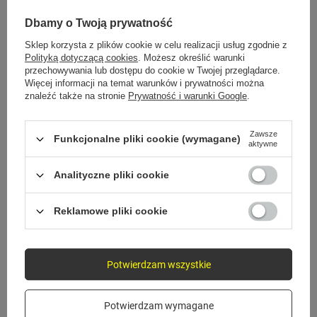
MONTAŻ W 3 KROKACH
Dbamy o Twoją prywatność
Gotowe w kilka sekund
Sklep korzysta z plików cookie w celu realizacji usług zgodnie z
Polityką dotyczącą cookies
. Możesz określić warunki
przechowywania lub dostępu do cookie w Twojej przeglądarce.
Więcej informacji na temat warunków i prywatności można
znaleźć także na stronie
Prywatność i warunki Google
.
1
Przymocuj do szyby lub deski
Zawsze
Funkcjonalne pliki cookie (wymagane)
aktywne
Wybierz miejsce i przyłóż podstawę do szyby albo
deski rozdzielczej.
Analityczne pliki cookie
Reklamowe pliki cookie
2
Dociśnij i zablokuj
Potwierdzam wszystkie
Dociśnij mocowanie, aż uchwyt będzie trzymał
stabilnie.
Potwierdzam wymagane