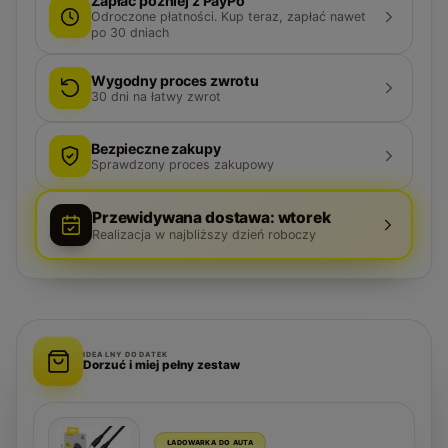
Zapłać później z PayPo
Odroczone płatności. Kup teraz, zapłać nawet
po 30 dniach
Wygodny proces zwrotu
30
dni na łatwy zwrot
Bezpieczne zakupy
Sprawdzony proces zakupowy
Przewidywana dostawa: wtorek
Realizacja w najbliższy dzień roboczy
IDEALNY DODATEK
Dorzuć i miej pełny zestaw
ŁADOWARKA DO AUTA