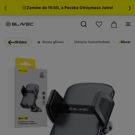
❮
❯
Zamów do 15:00, a Paczkę Otrzymasz Jutro!
Strona główna
Uchwyty Samochodowe
Blavec U