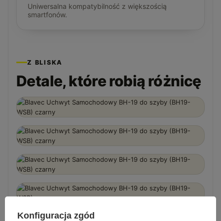
Uniwersalna kompatybilność z większością
smartfonów.
Z BLISKA
Detale, które robią różnicę
Konfiguracja zgód