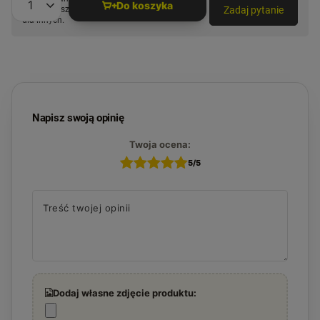
Do koszyka
Zadaj pytanie
najciekawsze pytania i odpowiedzi publikując
Ilość produktów
dla innych.
Napisz swoją opinię
Twoja ocena:
5/5
Treść twojej opinii
Dodaj własne zdjęcie produktu: