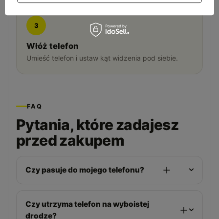
3
Włóż telefon
Umieść telefon i ustaw kąt widzenia pod siebie.
FAQ
Pytania, które zadajesz
przed zakupem
Czy pasuje do mojego telefonu?
Czy utrzyma telefon na wyboistej
drodze?