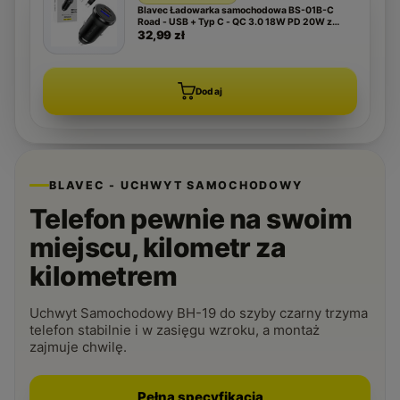
Blavec Ładowarka samochodowa BS-01B-C
Road - USB + Typ C - QC 3.0 18W PD 20W z
kablem Typ C na Typ C (CCBS01BCR-UCB)
32,99 zł
czarna
Dodaj
BLAVEC - UCHWYT SAMOCHODOWY
Telefon pewnie na swoim
miejscu, kilometr za
kilometrem
Uchwyt Samochodowy BH-19 do szyby czarny trzyma
telefon stabilnie i w zasięgu wzroku, a montaż
zajmuje chwilę.
Pełna specyfikacja