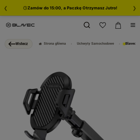
❮
❯
Zamów do 15:00, a Paczkę Otrzymasz Jutro!
Strona główna
Uchwyty Samochodowe
Blavec U