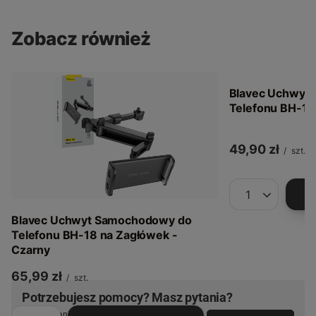
Zobacz również
Blavec Uchwyt
Telefonu BH-19
49,90 zł
/
szt.
Ilość produkt
Blavec Uchwyt Samochodowy do
Telefonu BH-18 na Zagłówek -
Czarny
65,99 zł
/
szt.
Potrzebujesz pomocy? Masz pytania?
Zadaj pytanie a my odpowiemy niezwłocznie,