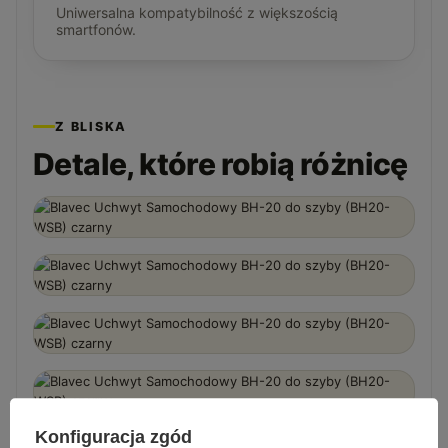
Uniwersalna kompatybilność z większością
smartfonów.
Z BLISKA
Detale, które robią różnicę
Konfiguracja zgód