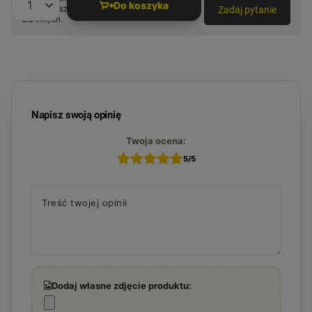
Do koszyka
Zadaj pytanie
najciekawsze pytania i odpowiedzi publikując
Ilość produktów
dla innych.
Napisz swoją opinię
Twoja ocena:
5/5
Treść twojej opinii
Dodaj własne zdjęcie produktu: