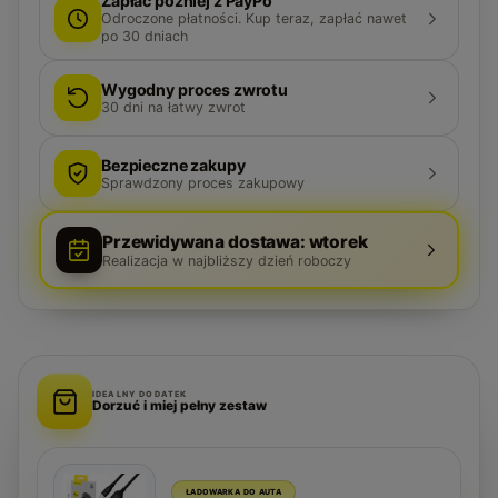
Zapłać później z PayPo
Odroczone płatności. Kup teraz, zapłać nawet
po 30 dniach
Wygodny proces zwrotu
30
dni na łatwy zwrot
Bezpieczne zakupy
Sprawdzony proces zakupowy
Przewidywana dostawa: wtorek
Realizacja w najbliższy dzień roboczy
IDEALNY DODATEK
Dorzuć i miej pełny zestaw
ŁADOWARKA DO AUTA