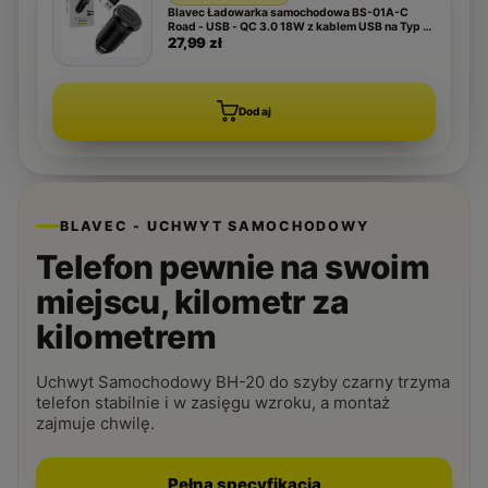
Blavec Ładowarka samochodowa BS-01A-C
Road - USB - QC 3.0 18W z kablem USB na Typ C
(CCBS01ACR-UB) czarna
27,99 zł
Dodaj
BLAVEC - UCHWYT SAMOCHODOWY
Telefon pewnie na swoim
miejscu, kilometr za
kilometrem
Uchwyt Samochodowy BH-20 do szyby czarny trzyma
telefon stabilnie i w zasięgu wzroku, a montaż
zajmuje chwilę.
Pełna specyfikacja