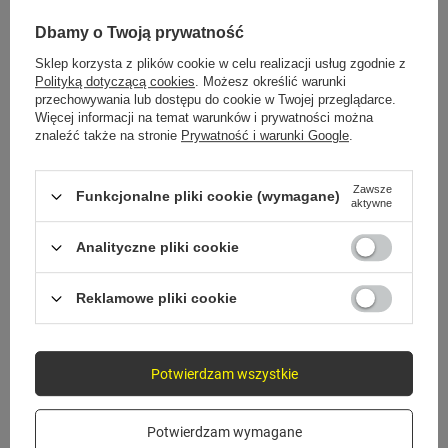
MONTAŻ W 3 KROKACH
Dbamy o Twoją prywatność
Gotowe w kilka sekund
Sklep korzysta z plików cookie w celu realizacji usług zgodnie z
Polityką dotyczącą cookies
. Możesz określić warunki
przechowywania lub dostępu do cookie w Twojej przeglądarce.
Więcej informacji na temat warunków i prywatności można
znaleźć także na stronie
Prywatność i warunki Google
.
1
Przymocuj do szyby lub deski
Zawsze
Funkcjonalne pliki cookie (wymagane)
aktywne
Wybierz miejsce i przyłóż podstawę do szyby albo
deski rozdzielczej.
Analityczne pliki cookie
Reklamowe pliki cookie
2
Dociśnij i zablokuj
Potwierdzam wszystkie
Dociśnij mocowanie, aż uchwyt będzie trzymał
stabilnie.
Potwierdzam wymagane