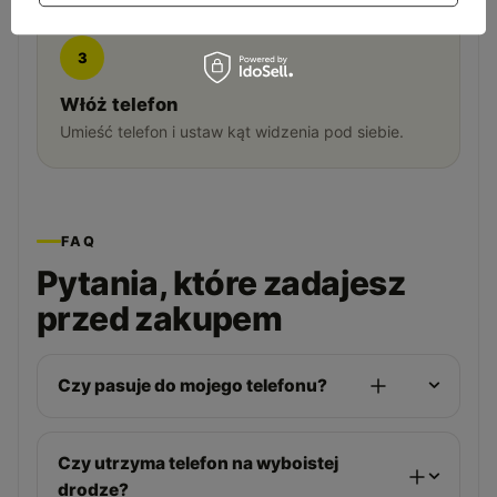
3
Włóż telefon
Umieść telefon i ustaw kąt widzenia pod siebie.
FAQ
Pytania, które zadajesz
przed zakupem
Czy pasuje do mojego telefonu?
Czy utrzyma telefon na wyboistej
drodze?