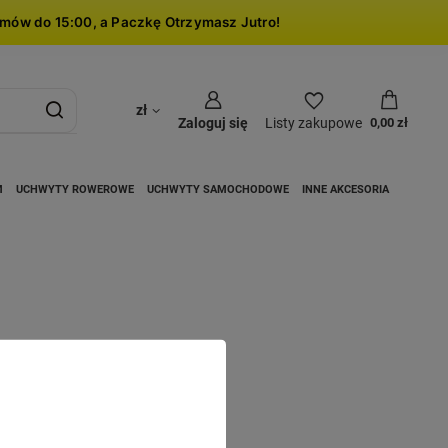
mów do 15:00, a Paczkę Otrzymasz Jutro!
zł
Zaloguj się
Listy zakupowe
0,00 zł
M
UCHWYTY ROWEROWE
UCHWYTY SAMOCHODOWE
INNE AKCESORIA