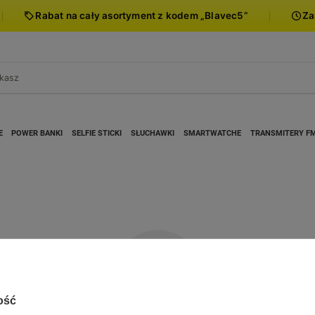
Rabat na cały asortyment z kodem „Blavec5”
Za
E
POWER BANKI
SELFIE STICKI
SŁUCHAWKI
SMARTWATCHE
TRANSMITERY F
ość