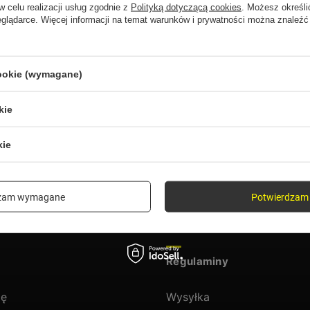
w celu realizacji usług zgodnie z
Polityką dotyczącą cookies
. Możesz określi
eglądarce. Więcej informacji na temat warunków i prywatności można znaleźć
ukany produkt nie został znalezio
precyzować dokładniejsze parametry. Skorzystaj z
wyszukiwarki zaawa
cookie (wymagane)
kie
 ofercie?
kie
w naszym sklepie, możesz skorzystać ze specjalnego formularza i przesła
dzam wymagane
Potwierdzam 
Regulaminy
ię
Wysyłka