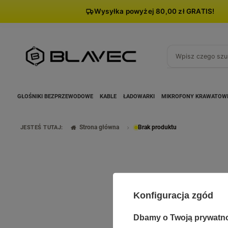
Wysyłka powyżej 80,00 zł GRATIS!
GŁOŚNIKI BEZPRZEWODOWE
KABLE
ŁADOWARKI
MIKROFONY KRAWATOW
Strona główna
Brak produktu
JESTEŚ TUTAJ:
Konfiguracja zgód
Dbamy o Twoją prywatn