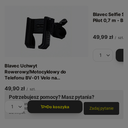
Blavec Selfie St
Pilot 0,7 m - Bia
49,99 zł
/
szt.
Ilość produkt
Blavec Uchwyt
Rowerowy/Motocyklowy do
Telefonu BV-01 Velo na
Kierownicę - Czarny
49,90 zł
/
szt.
Potrzebujesz pomocy? Masz pytania?
Zadaj pytanie a my odpowiemy niezwłocznie,
Do koszyka
Zadaj pytanie
najciekawsze pytania i odpowiedzi publikując
Ilość produktów
dla innych.