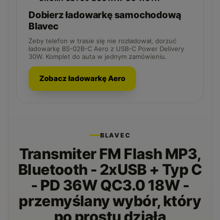
Dobierz ładowarkę samochodową
Blavec
Żeby telefon w trasie się nie rozładował, dorzuć
ładowarkę BS-02B-C Aero z USB-C Power Delivery
30W. Komplet do auta w jednym zamówieniu.
Zobacz ładowarkę Aero
BLAVEC
Transmiter FM Flash MP3,
Bluetooth - 2xUSB + Typ C
- PD 36W QC3.0 18W -
przemyślany wybór, który
po prostu działa