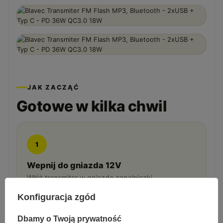
JAK ZACZĄĆ
Gotowe w kilka chwil
1
Wepnij do gniazda 12V
Włóż transmiter w gniazdo zapalniczki.
Konfiguracja zgód
Dbamy o Twoją prywatność