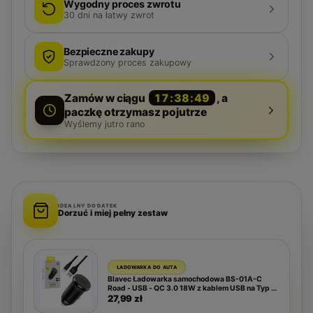
Wygodny proces zwrotu
30
dni na łatwy zwrot
Bezpieczne zakupy
Sprawdzony proces zakupowy
Zamów w ciągu
17:38:48
, a
paczkę otrzymasz pojutrze
Wyślemy jutro rano
IDEALNY DODATEK
Dorzuć i miej pełny zestaw
ŁADOWARKA DO AUTA
Blavec Ładowarka samochodowa BS-01A-C
Road - USB - QC 3.0 18W z kablem USB na Typ C
(CCBS01ACR-UB) czarna
27,99 zł