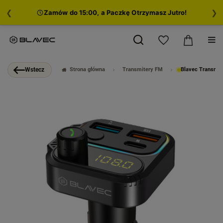
❮
❯
Zamów do 15:00, a Paczkę Otrzymasz Jutro!
Strona główna
Transmitery FM
Blavec Transmi