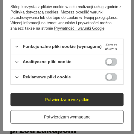
2
Sklep korzysta z plików cookie w celu realizacji usług zgodnie z
Polityką dotyczącą cookies
. Możesz określić warunki
Ustaw częstotliwość
przechowywania lub dostępu do cookie w Twojej przeglądarce.
Wybierz wolną częstotliwość FM w transmiterze i
Więcej informacji na temat warunków i prywatności można
ustaw tę samą w radiu.
znaleźć także na stronie
Prywatność i warunki Google
.
Zawsze
Funkcjonalne pliki cookie (wymagane)
aktywne
3
Analityczne pliki cookie
Słuchaj i ładuj
Telefon gra przez głośniki auta i ładuje się przez
Reklamowe pliki cookie
USB.
Potwierdzam wszystkie
FAQ
Potwierdzam wymagane
Pytania, które zadajesz
przed zakupem