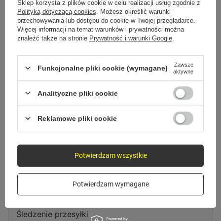
Spróbuj sprecyzować dokładniejsze parametry. Skorzystaj z
wyszukiwarki
Sklep korzysta z plików cookie w celu realizacji usług zgodnie z
zaawansowanej
.
Polityką dotyczącą cookies
. Możesz określić warunki
przechowywania lub dostępu do cookie w Twojej przeglądarce.
Więcej informacji na temat warunków i prywatności można
znaleźć także na stronie
Prywatność i warunki Google
.
Szukasz produktu, którego nie
mamy w ofercie?
Zawsze
Funkcjonalne pliki cookie (wymagane)
aktywne
Jeśli nie znalazłeś w naszej ofercie produktu, a chciałbyś kupić go w
naszym sklepie, możesz skorzystać ze specjalnego formularza i przesłać
Analityczne pliki cookie
nam opis szukanego przedmiotu. Aby móc to zrobić musisz być
zalogowany
.
Reklamowe pliki cookie
Potwierdzam wszystkie
Zamówienia
Potwierdzam wymagane
Status zamówienia
Śledzenie przesyłki