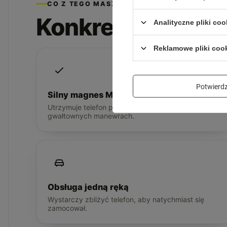
CO Z TEGO MASZ
Konkretne korzyś
Analityczne pliki coo
Reklamowe pliki coo
Potwier
Silny magnes MagSafe
Utrzymuje telefon pewnie w miejscu, nawet przy
gwałtownych manewrach.
Obsługa jedną ręką
Wystarczy zbliżyć telefon, aby natychmiast się
zamocował.