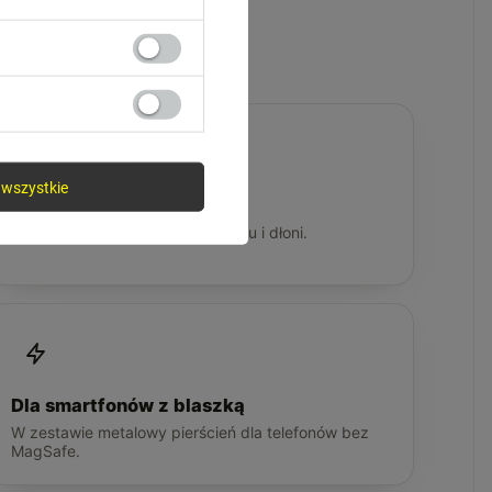
wszystkie
Bezpieczna jazda
Telefon zawsze w zasięgu wzroku i dłoni.
Dla smartfonów z blaszką
W zestawie metalowy pierścień dla telefonów bez
MagSafe.