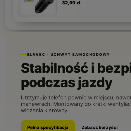
32,99 zł
BLAVEC - UCHWYT SAMOCHODOWY
Stabilność i bez
podczas jazdy
Utrzymuje telefon pewnie w miejscu, nawe
manewrach. Montowany do kratki wentylacyj
widzenia kierowcy.
Pełna specyfikacja
Zobacz korzyści