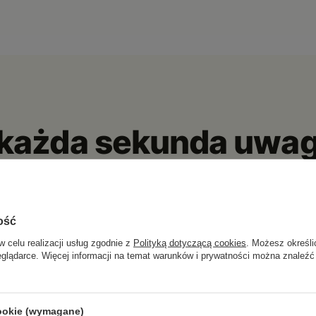
ę każda sekunda uwag
 stracona nawigacja i niepotrzebne rozpraszanie. Wystarczy moment, żeb
n i zacisków.
 gdzie ma być, a Ty patrzysz na drogę.
ość
w celu realizacji usług zgodnie z
Polityką dotyczącą cookies
. Możesz określi
eglądarce. Więcej informacji na temat warunków i prywatności można znaleźć
cookie (wymagane)