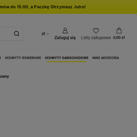
mów do 15:00, a Paczkę Otrzymasz Jutro!
zł
Zaloguj się
Listy zakupowe
0,00 zł
M
UCHWYTY ROWEROWE
UCHWYTY SAMOCHODOWE
INNE AKCESORIA
zarny