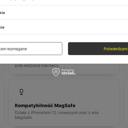
ci, nie slogany
kie
kie
dzam wymagane
Potwierdzam 
Bez przesłaniania widoku
Montowany do kratki wentylacyjnej, nie ogranicza
pola widzenia kierowcy.
Kompatybilność MagSafe
Działa z iPhone’ami 12 i nowszymi oraz z etui
MagSafe.