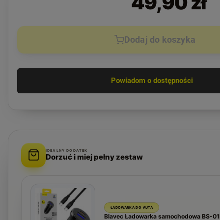
49,90 zł
Dodaj do koszyka
Powiadom o dostępności
IDEALNY DODATEK
Dorzuć i miej pełny zestaw
ŁADOWARKA DO AUTA
Blavec Ładowarka samochodowa BS-01B