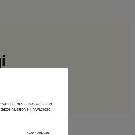
i
y spuścić wzrok z drogi.
ć warunki przechowywania lub
 także na stronie
Prywatność i
Zawsze aktywne