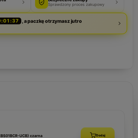
Sprawdzony proces zakupowy
9:01:36
, a paczkę otrzymasz jutro
CCBS01BCR-UCB) czarna
Dodaj