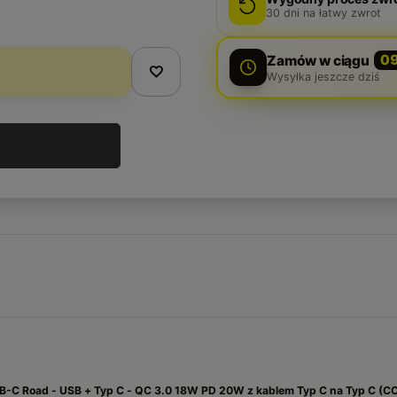
30
dni na łatwy zwrot
Zamów w ciągu
0
Wysyłka jeszcze dziś
-C Road - USB + Typ C - QC 3.0 18W PD 20W z kablem Typ C na Typ C (