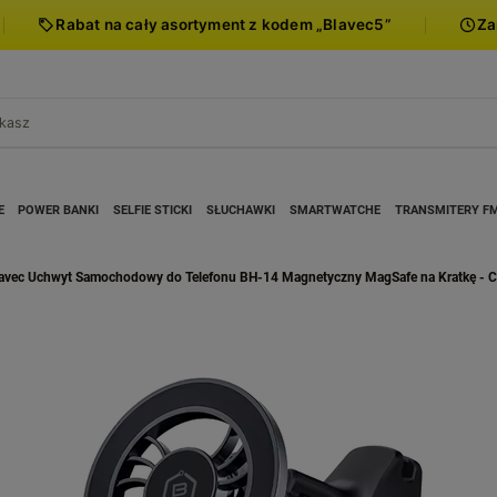
Rabat na cały asortyment z kodem „Blavec5”
Za
E
POWER BANKI
SELFIE STICKI
SŁUCHAWKI
SMARTWATCHE
TRANSMITERY F
avec Uchwyt Samochodowy do Telefonu BH-14 Magnetyczny MagSafe na Kratkę - C