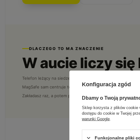
DLACZEGO TO MA ZNACZENIE
W aucie liczy si
Telefon leżący na siedzeniu albo ślizgający się po desce to
Konfiguracja zgód
MagSafe sam centruje telefon i trzyma go pewnie, bez ramio
Zakładasz raz, a potem po prostu jeździsz. Telefon jest tam,
Dbamy o Twoją prywatn
Sklep korzysta z plików cookie 
dostępu do cookie w Twojej prz
warunki Google
.
Funkcjonalne pliki 