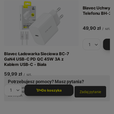
Blavec Uchwyt
Telefonu BH-21 
49,90 zł
/
szt.
Ilość produkt
Blavec Ładowarka Sieciowa BC-7
GaN4 USB-C PD QC 45W 3A z
Kablem USB-C - Biała
59,99 zł
/
szt.
Potrzebujesz pomocy? Masz pytania?
Zadaj pytanie a my odpowiemy niezwłocznie,
Do koszyka
Zadaj pytanie
najciekawsze pytania i odpowiedzi publikując
Ilość produktów
dla innych.