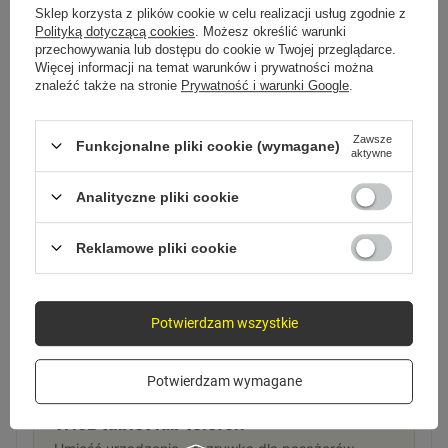
Sklep korzysta z plików cookie w celu realizacji usług zgodnie z
Polityką dotyczącą cookies
. Możesz określić warunki
przechowywania lub dostępu do cookie w Twojej przeglądarce.
1
Więcej informacji na temat warunków i prywatności można
znaleźć także na stronie
Prywatność i warunki Google
.
Zamontuj na zagłówku
Zaciśnij uchwyt na pręcie zagłówka fotela.
Zawsze
Funkcjonalne pliki cookie (wymagane)
aktywne
Analityczne pliki cookie
2
Reklamowe pliki cookie
Ustaw pozycję
Wyreguluj wysokość i kąt pod pasażerów z tyłu.
Potwierdzam wszystkie
Potwierdzam wymagane
3
Włóż tablet lub telefon