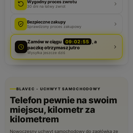
Wygodny proces zwrotu
30
dni na łatwy zwrot
Bezpieczne zakupy
Sprawdzony proces zakupowy
Zamów w ciągu
09:02:54
, a
paczkę otrzymasz jutro
Wysyłka jeszcze dziś
BLAVEC - UCHWYT SAMOCHODOWY
Telefon pewnie na swoim
miejscu, kilometr za
kilometrem
Nowoczesny uchwyt samochodowy do zagłówka ze