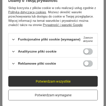
Gotowe w kilka sekund
Dbamy o Twoją prywatność
Sklep korzysta z plików cookie w celu realizacji usług zgodnie z
Polityką dotyczącą cookies
. Możesz określić warunki
przechowywania lub dostępu do cookie w Twojej przeglądarce.
1
Więcej informacji na temat warunków i prywatności można
znaleźć także na stronie
Prywatność i warunki Google
.
Przymocuj do szyby lub deski
Wybierz miejsce i przyłóż podstawę do szyby albo
Zawsze
Funkcjonalne pliki cookie (wymagane)
deski rozdzielczej.
aktywne
Analityczne pliki cookie
2
Reklamowe pliki cookie
Dociśnij i zablokuj
Dociśnij mocowanie, aż uchwyt będzie trzymał
Potwierdzam wszystkie
stabilnie.
Potwierdzam wymagane
3