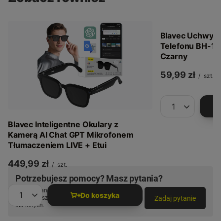
Blavec Uchwyt
Telefonu BH-17
Czarny
59,99 zł
/
szt.
Ilość produkt
Blavec Inteligentne Okulary z
Kamerą AI Chat GPT Mikrofonem
Tłumaczeniem LIVE + Etui
449,99 zł
/
szt.
Potrzebujesz pomocy? Masz pytania?
Zadaj pytanie a my odpowiemy niezwłocznie,
Do koszyka
Zadaj pytanie
najciekawsze pytania i odpowiedzi publikując
Ilość produktów
dla innych.