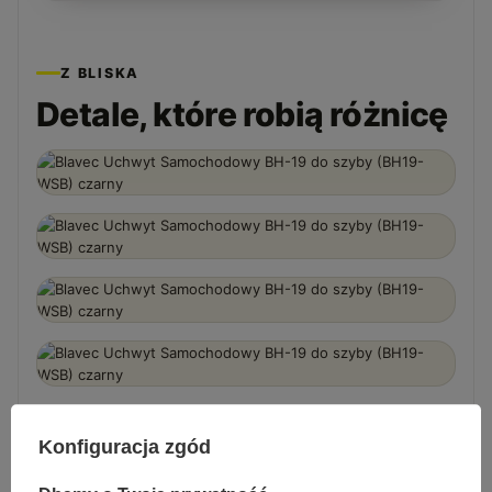
Z BLISKA
Detale, które robią różnicę
Konfiguracja zgód
MONTAŻ W 3 KROKACH