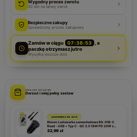
Wygodny proces zwrotu
30
dni na łatwy zwrot
Bezpieczne zakupy
Sprawdzony proces zakupowy
Zamów w ciągu
07:38:53
, a
paczkę otrzymasz jutro
Wysyłka jeszcze dziś
IDEALNY DODATEK
Dorzuć i miej pełny zestaw
ŁADOWARKA DO AUTA
Blavec Ładowarka samochodowa BS-01B-C
Road - USB + Typ C - QC 3.0 18W PD 20W z
kablem Typ C na Typ C (CCBS01BCR-UCB)
32,99 zł
czarna