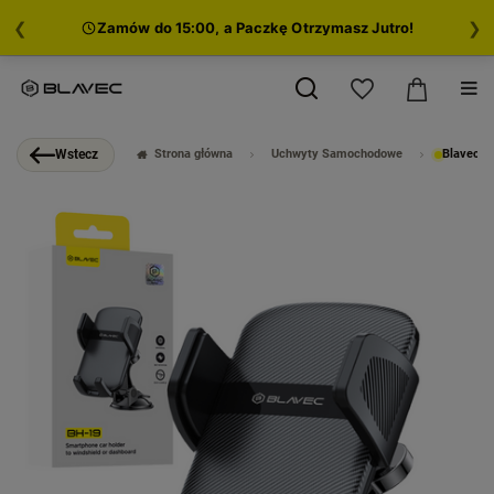
❮
❯
cały asortyment z kodem „Blavec5”
Zamów do
Strona główna
Uchwyty Samochodowe
Blavec U